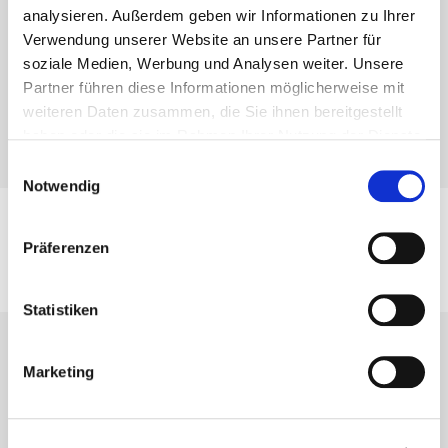
analysieren. Außerdem geben wir Informationen zu Ihrer
Verwendung unserer Website an unsere Partner für
soziale Medien, Werbung und Analysen weiter. Unsere
Partner führen diese Informationen möglicherweise mit
weiteren Daten zusammen, die Sie ihnen bereitgestellt
haben oder die sie im Rahmen Ihrer Nutzung der Dienste
gesammelt haben.
Einwilligungsauswahl
Notwendig
Präferenzen
Novedades
Catálogos
Portal de empleo
Statistiken
Marketing