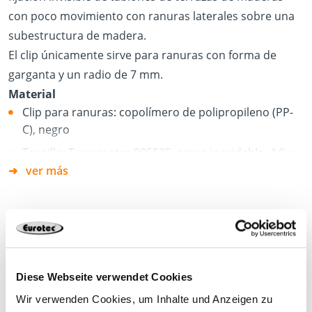
con poco movimiento con ranuras laterales sobre una
subestructura de madera.
El clip únicamente sirve para ranuras con forma de
garganta y un radio de 7 mm.
Material
Clip para ranuras: copolímero de polipropileno (PP-
C), negro
Tornillo: Terrassotec 905535, acero inoxidable, 4,0 x
40 mm
ver más
Ventajas
Montaje fácil y rápido
Adecuado para tablones con ranura lateral
Hoja de datos del producto
Los tablones con una ranura permiten una fácil
Diese Webseite verwendet Cookies
sustitución
Wir verwenden Cookies, um Inhalte und Anzeigen zu