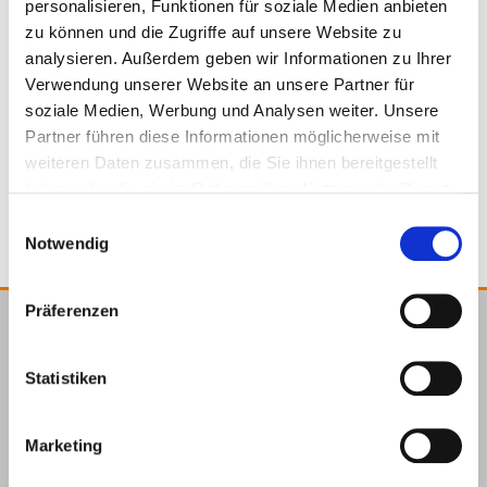
personalisieren, Funktionen für soziale Medien anbieten
zu können und die Zugriffe auf unsere Website zu
analysieren. Außerdem geben wir Informationen zu Ihrer
954046
19.8 mm
45 mm
27 mm
Verwendung unserer Website an unsere Partner für
soziale Medien, Werbung und Analysen weiter. Unsere
Partner führen diese Informationen möglicherweise mit
4250207477532
100
weiteren Daten zusammen, die Sie ihnen bereitgestellt
haben oder die sie im Rahmen Ihrer Nutzung der Dienste
gesammelt haben.
Einwilligungsauswahl
Notwendig
Präferenzen
E.u.r.o.Tec GmbH
Unter dem Hofe 5
Statistiken
58099 Hagen
+49 2331 6245-0
Marketing
+49 2331 6245-200