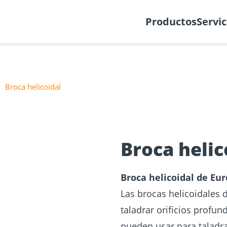
Crear ticket
Sobre noso
Productos
Servic
Broca helicoidal
 para
e cálculo
ciones de
Planificador de
Tornillos para
Placas y con
Portal Onlin
s de
fachadas
Broca helic
madera
para mader
NUEVO
Broca helicoidal de Eur
Las brocas helicoidales d
taladrar orificios profun
pueden usar para taladrar