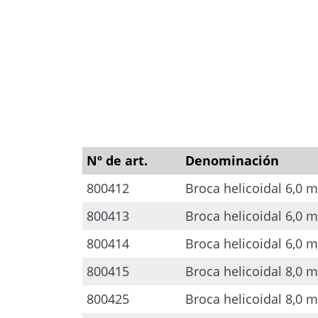
Selector de
cálculo
Anclajes p
Herramientas y
hormigón 
accesorios
mamposter
Nº de art.
Denominación
800412
Broca helicoidal 6,0
800413
Broca helicoidal 6,0
800414
Broca helicoidal 6,0
800415
Broca helicoidal 8,0
800425
Broca helicoidal 8,0