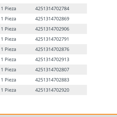
1 Pieza
4251314702784
izar trabajos posteriores en el canto
1 Pieza
4251314702869
1 Pieza
4251314702906
 garantiza que la broca quede sujeta al
1 Pieza
4251314702791
asantes y pretaladrados
1 Pieza
4251314702876
1 Pieza
4251314702913
1 Pieza
4251314702807
1 Pieza
4251314702883
1 Pieza
4251314702920