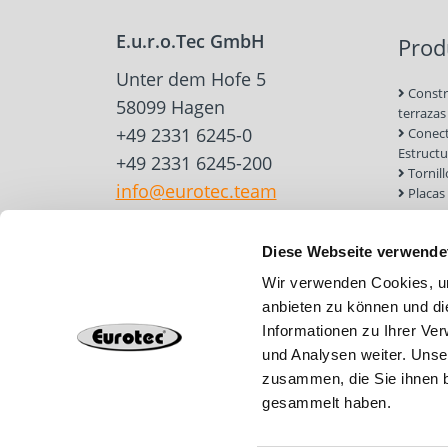
E.u.r.o.Tec GmbH
Prod
Unter dem Hofe 5
Constr
58099 Hagen
terrazas
+49 2331 6245-0
Conect
Estruct
+49 2331 6245-200
Tornil
info@eurotec.team
Placas
para ma
Constr
Diese Webseite verwende
Herram
accesori
Wir verwenden Cookies, um
Anclaj
anbieten zu können und di
y mampo
Informationen zu Ihrer Ve
Tejado
Cimien
und Analysen weiter. Unse
zusammen, die Sie ihnen b
gesammelt haben.