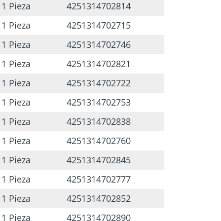
1 Pieza
4251314702814
con forma especial
1 Pieza
4251314702715
ngún esfuerzo
1 Pieza
4251314702746
vance del taladrado
1 Pieza
4251314702821
tracción
1 Pieza
4251314702722
oraciones profundas
1 Pieza
4251314702753
 rosca transportadora
1 Pieza
4251314702838
za
1 Pieza
4251314702760
o ahorra esfuerzos
1 Pieza
4251314702845
trabajar a bajas revoluciones
a de la broca
1 Pieza
4251314702777
s alrededor del orificio
1 Pieza
4251314702852
mente en la pieza de trabajo sin
1 Pieza
4251314702890