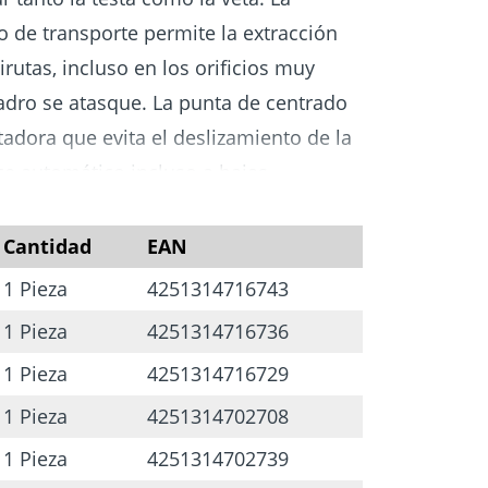
o de transporte permite la extracción
rutas, incluso en los orificios muy
ladro se atasque. La punta de centrado
tadora que evita el deslizamiento de la
e automático incluso a bajas
a del taladro hay un precortador que
 fibras de madera, proporcionando un
Cantidad
EAN
 helicoidales se emplean habitualmente
1 Pieza
4251314716743
tes en vigas y cabríos para tornillos,
1 Pieza
4251314716736
ta, tacos de varilla, etc.
1 Pieza
4251314716729
1 Pieza
4251314702708
ntizada gracias a la punta en forma de
1 Pieza
4251314702739