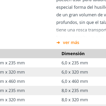
 tornillos
ara
Cimientos
especial forma del husill
y
Tejado y fachada
atornillados
ía
de un gran volumen de vi
profundos, sin que el ta
tiene una rosca transpor
broca y permite un avanc
ver más
revoluciones. En la punt
evita el desgarre de las
Dimensión
corte limpio. Las brocas
 mm x 235 mm
6,0 x 235 mm
para hacer agujeros pasan
 mm x 320 mm
6,0 x 320 mm
clavos, agujeros de cazole
 mm x 460 mm
6,0 x 460 mm
 mm x 235 mm
8,0 x 235 mm
Ventajas del producto
La precisión está gara
 mm x 320 mm
8,0 x 320 mm
espiral