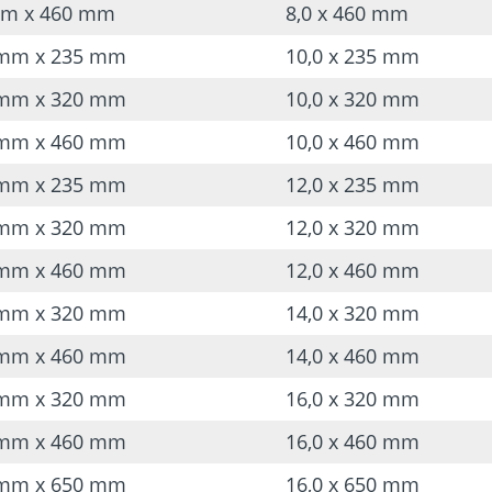
 mm x 460 mm
8,0 x 460 mm
Husillo de transporte 
0 mm x 235 mm
10,0 x 235 mm
No requiere casi ni
0 mm x 320 mm
10,0 x 320 mm
Permite un rápido a
0 mm x 460 mm
10,0 x 460 mm
Gran volumen de ex
0 mm x 235 mm
12,0 x 235 mm
Adecuada para perf
0 mm x 320 mm
12,0 x 320 mm
Punta de centrado con
0 mm x 460 mm
12,0 x 460 mm
La broca no se desli
0 mm x 320 mm
14,0 x 320 mm
El avance automátic
0 mm x 460 mm
14,0 x 460 mm
También sirve para 
Precortador en la punt
0 mm x 320 mm
16,0 x 320 mm
No provoca desgarro
0 mm x 460 mm
16,0 x 460 mm
Se introduce rápida
0 mm x 650 mm
16,0 x 650 mm