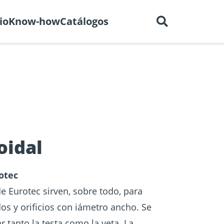
Español
tros
Empleo
Contacto
io
Know-how
Catálogos
ectores
e BIM
Homologaciones
Construcción en seco
oidal
a
otec
e Eurotec sirven, sobre todo, para
dos y orificios con iámetro ancho. Se
 tanto la testa como la veta. La