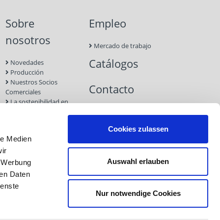
Sobre
Empleo
nosotros
Mercado de trabajo
Catálogos
Novedades
Producción
Nuestros Socios
Contacto
Comerciales
La sostenibilidad en
Eurotec
Ferias
Cookies zulassen
le Medien
ir
Auswahl erlauben
, Werbung
ren Daten
ienste
Nur notwendige Cookies