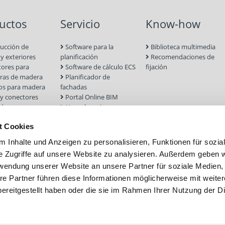
uctos
Servicio
Know-how
ucción de
Software para la
Biblioteca multimedia
 y exteriores
planificación
Recomendaciones de
ores para
Software de cálculo ECS
fijación
uras de madera
Planificador de
los para madera
fachadas
 y conectores
Portal Online BIM
dera
Homologaciones
ucción en seco
Formulario de cálculo
t Cookies
ientas y
Selector de tornillos
os
 Inhalte und Anzeigen zu personalisieren, Funktionen für sozia
es para hormigón
e Zugriffe auf unsere Website zu analysieren. Außerdem geben w
stería
rwendung unserer Website an unsere Partner für soziale Medien
 y fachada
tos atornillados
re Partner führen diese Informationen möglicherweise mit weite
ereitgestellt haben oder die sie im Rahmen Ihrer Nutzung der D