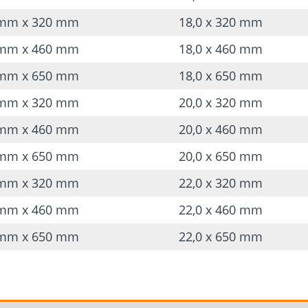
generar astillas
0 mm x 320 mm
18,0 x 320 mm
No es necesario real
0 mm x 460 mm
18,0 x 460 mm
del corte
0 mm x 650 mm
18,0 x 650 mm
Un vástago de 6 cantos
portabrocas
0 mm x 320 mm
20,0 x 320 mm
Ideal para orificios p
0 mm x 460 mm
20,0 x 460 mm
0 mm x 650 mm
20,0 x 650 mm
0 mm x 320 mm
22,0 x 320 mm
0 mm x 460 mm
22,0 x 460 mm
0 mm x 650 mm
22,0 x 650 mm