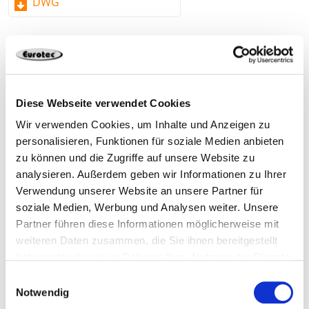
DWG
Fundición inyectada de cinc
Diese Webseite verwendet Cookies
200036
En bruto
13,0 x 65 mm
Wir verwenden Cookies, um Inhalte und Anzeigen zu
personalisieren, Funktionen für soziale Medien anbieten
65 mm
2.47 mm
zu können und die Zugriffe auf unsere Website zu
analysieren. Außerdem geben wir Informationen zu Ihrer
Verwendung unserer Website an unsere Partner für
TX 30
100 Pieza
4251314721730
soziale Medien, Werbung und Analysen weiter. Unsere
Partner führen diese Informationen möglicherweise mit
weiteren Daten zusammen, die Sie ihnen bereitgestellt
haben oder die sie im Rahmen Ihrer Nutzung der Dienste
gesammelt haben.
Einwilligungsauswahl
200036-RAL7016
Negro
13,0 x 65 mm
Notwendig