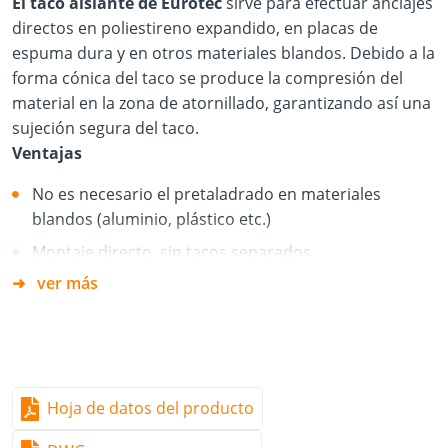
El taco aislante de Eurotec
sirve para efectuar anclajes
directos en poliestireno expandido, en placas de
espuma dura y en otros materiales blandos. Debido a la
forma cónica del taco se produce la compresión del
material en la zona de atornillado, garantizando así una
sujeción segura del taco.
Ventajas
No es necesario el pretaladrado en materiales
blandos (aluminio, plástico etc.)
Montaje directo, sin tacos separados
ver más
Incluye una arandela de estanqueidad
Montaje sin puentes térmicos
Sin golpeo de los tornillos, gracias al accionamiento
TX.
Hoja de datos del producto
Material