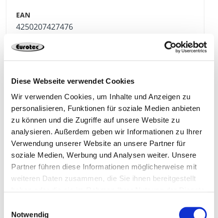
4250207427476
111257
6,3 x 60 mm
100 Pieza
Diese Webseite verwendet Cookies
Wir verwenden Cookies, um Inhalte und Anzeigen zu
personalisieren, Funktionen für soziale Medien anbieten
4250207427483
zu können und die Zugriffe auf unsere Website zu
analysieren. Außerdem geben wir Informationen zu Ihrer
Verwendung unserer Website an unsere Partner für
soziale Medien, Werbung und Analysen weiter. Unsere
111258
6,3 x 75 mm
100 Pieza
Partner führen diese Informationen möglicherweise mit
weiteren Daten zusammen, die Sie ihnen bereitgestellt
haben oder die sie im Rahmen Ihrer Nutzung der Dienste
4250207427490
gesammelt haben.
Einwilligungsauswahl
Notwendig