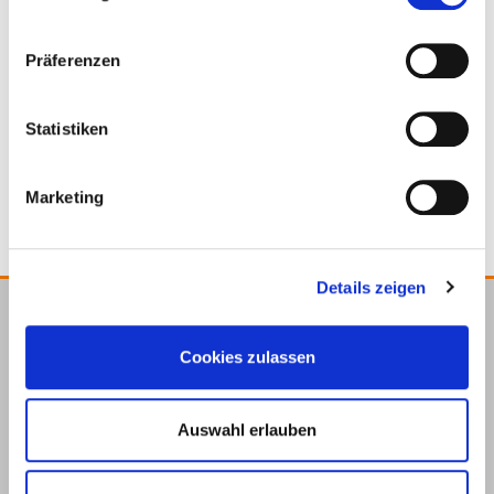
Präferenzen
111259
6,3 x 100 mm
100 Pieza
Statistiken
4250207445838
Marketing
Details zeigen
E.u.r.o.Tec GmbH
Cookies zulassen
Unter dem Hofe 5
58099 Hagen
+49 2331 6245-0
Auswahl erlauben
+49 2331 6245-200
info@eurotec.team