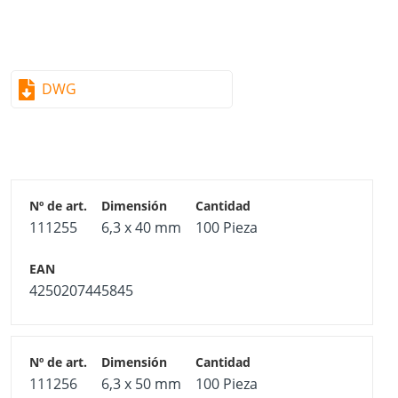
DWG
111255
6,3 x 40 mm
100 Pieza
4250207445845
111256
6,3 x 50 mm
100 Pieza