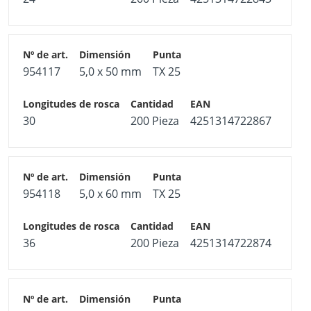
954117
5,0 x 50 mm
TX 25
30
200 Pieza
4251314722867
954118
5,0 x 60 mm
TX 25
36
200 Pieza
4251314722874