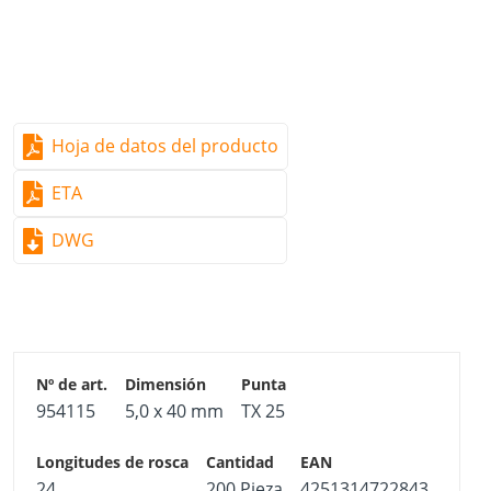
Hoja de datos del producto
ETA
DWG
954115
5,0 x 40 mm
TX 25
24
200 Pieza
4251314722843