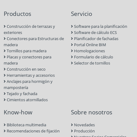
Productos
Servicio
Construcción de terrazas y
Software para la planificación
exteriores
Software de cálculo ECS
Conectores para Estructuras de
Planificador de fachadas
madera
Portal Online BIM
Tornillos para madera
Homologaciones
Placas y conectores para
Formulario de cálculo
madera
Selector de tornillos
Construcción en seco
Herramientas y accesorios
Anclajes para hormigón y
mampostería
Tejado y fachada
Cimientos atornillados
Know-how
Sobre nosotros
Biblioteca multimedia
Novedades
Recomendaciones de fijación
Producción
Nuestros Socios Comerciales
La sostenibilidad en Eurotec
Ferias