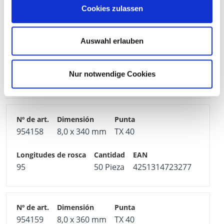
Cookies zulassen
Auswahl erlauben
954157
8,0 x 320 mm
TX 40
Nur notwendige Cookies
95
50 Pieza
4251314723260
954158
8,0 x 340 mm
TX 40
95
50 Pieza
4251314723277
954159
8,0 x 360 mm
TX 40