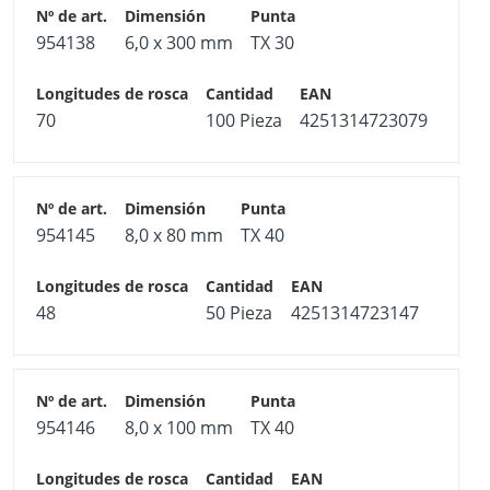
954138
6,0 x 300 mm
TX 30
70
100 Pieza
4251314723079
954145
8,0 x 80 mm
TX 40
48
50 Pieza
4251314723147
954146
8,0 x 100 mm
TX 40