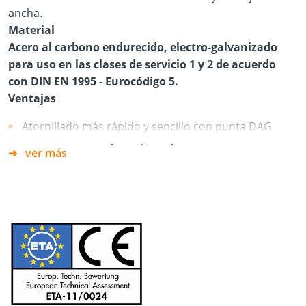
ancha.
Material
Acero al carbono endurecido, electro-galvanizado
para uso en las clases de servicio 1 y 2 de acuerdo
con DIN EN 1995 - Eurocódigo 5.
Ventajas
Atornillado más rápido y sencillo con punta DAG
La punta DAG reduce el par de apriete
ver más
Menor efecto de división
Aprobación técnica europea
Dientes de sierra debajo de la cabeza para reducir las
astillas
La transmisión TX evita que los tornillos golpeen
cuando se atornilla