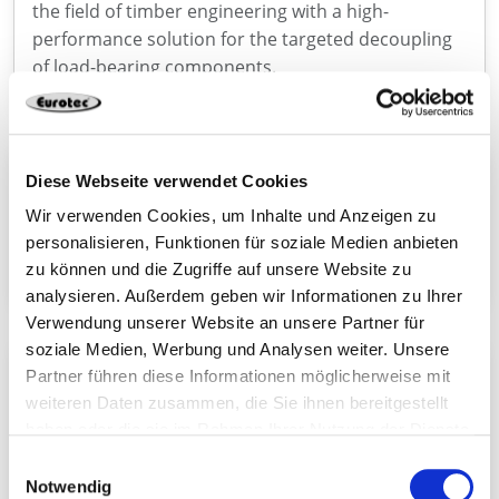
the field of timber engineering with a high-
performance solution for the targeted decoupling
of load-bearing components.
Connecto – powerful wood connector with ETA
Diese Webseite verwendet Cookies
With Connecto, we are expanding our range with a
Wir verwenden Cookies, um Inhalte und Anzeigen zu
high-performance connector for demanding
personalisieren, Funktionen für soziale Medien anbieten
applications in structural timber construction.
zu können und die Zugriffe auf unsere Website zu
analysieren. Außerdem geben wir Informationen zu Ihrer
Verwendung unserer Website an unsere Partner für
soziale Medien, Werbung und Analysen weiter. Unsere
Eurotec celebrates 25 years of passion for
Partner führen diese Informationen möglicherweise mit
fastening technology
weiteren Daten zusammen, die Sie ihnen bereitgestellt
As a specialist in fastening technology, we have
haben oder die sie im Rahmen Ihrer Nutzung der Dienste
been offering fastening solutions for a wide variety
gesammelt haben.
Einwilligungsauswahl
of construction projects for 25 years. We are proud
Notwendig