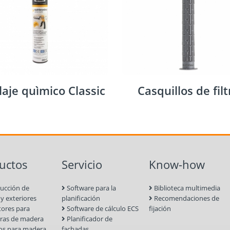
laje quìmico Classic
Casquillos de filt
uctos
Servicio
Know-how
ucción de
Software para la
Biblioteca multimedia
 y exteriores
planificación
Recomendaciones de
ores para
Software de cálculo ECS
fijación
uras de madera
Planificador de
los para madera
fachadas