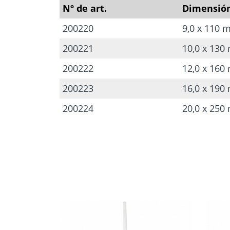
Selector de
cálculo
Anclajes p
Nº de art.
Dimensió
Herramientas y
hormigón 
accesorios
mamposter
200220
9,0 x 110 
200221
10,0 x 13
200222
12,0 x 16
200223
16,0 x 19
200224
20,0 x 25