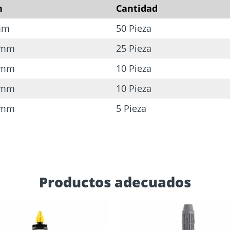
 tornillos
ara
n
Cantidad
Cimientos
y
Tejado y fachada
atornillados
ía
mm
50 Pieza
0 mm
25 Pieza
0 mm
10 Pieza
0 mm
10 Pieza
0 mm
5 Pieza
Productos adecuados