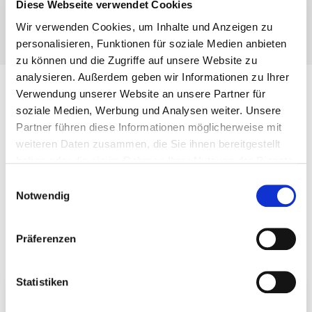
Diese Webseite verwendet Cookies
Consejos y recomendaciones
Wir verwenden Cookies, um Inhalte und Anzeigen zu
personalisieren, Funktionen für soziale Medien anbieten
zu können und die Zugriffe auf unsere Website zu
analysieren. Außerdem geben wir Informationen zu Ihrer
Verwendung unserer Website an unsere Partner für
soziale Medien, Werbung und Analysen weiter. Unsere
Más novedades
Partner führen diese Informationen möglicherweise mit
weiteren Daten zusammen, die Sie ihnen bereitgestellt
Aquí encontrará información y noticias sobre
haben oder die sie im Rahmen Ihrer Nutzung der Dienste
Eurotec.
gesammelt haben.
Einwilligungsauswahl
Notwendig
Descubra nuevos catálogos, productos u otros
temas.
Präferenzen
Statistiken
Upgrade to our telephone system