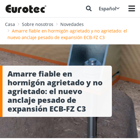
Español
Casa
Sobre nosotros
Novedades
Amarre fiable en hormigón agrietado y no agrietado: el
nuevo anclaje pesado de expansión ECB-FZ C3
Amarre fiable en
hormigón agrietado y no
agrietado: el nuevo
anclaje pesado de
expansión ECB-FZ C3