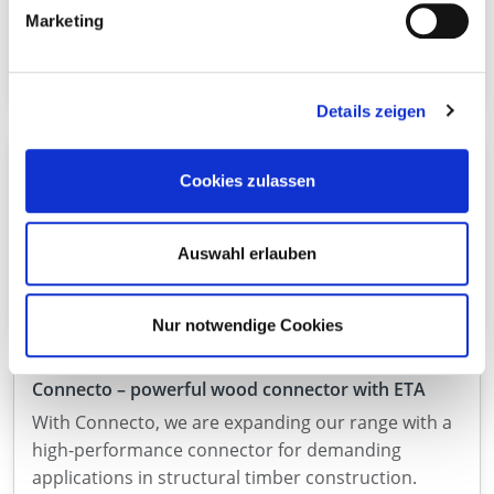
We will be temporarily unavailable by telephone
Marketing
from 12:00 on 7 August 2026 due to a technical
upgrade of our telephone system.
Details zeigen
Now new in the range: SonoTec V2 linear bearings
Cookies zulassen
With SonoTec V2, we are expanding our range in
the field of timber engineering with a high-
performance solution for the targeted decoupling
Auswahl erlauben
of load-bearing components.
Nur notwendige Cookies
Connecto – powerful wood connector with ETA
With Connecto, we are expanding our range with a
high-performance connector for demanding
applications in structural timber construction.