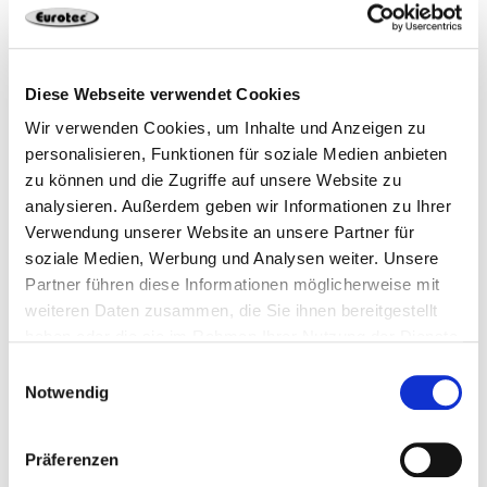
946245
M12,0 x 200 mm
Acero galvanizado
Diese Webseite verwendet Cookies
Wir verwenden Cookies, um Inhalte und Anzeigen zu
personalisieren, Funktionen für soziale Medien anbieten
50
4064827158043
zu können und die Zugriffe auf unsere Website zu
analysieren. Außerdem geben wir Informationen zu Ihrer
Verwendung unserer Website an unsere Partner für
soziale Medien, Werbung und Analysen weiter. Unsere
946246
M12,0 x 220 mm
Acero galvanizado
Partner führen diese Informationen möglicherweise mit
weiteren Daten zusammen, die Sie ihnen bereitgestellt
haben oder die sie im Rahmen Ihrer Nutzung der Dienste
25
4064827158050
gesammelt haben.
Einwilligungsauswahl
Notwendig
Präferenzen
946247
M12,0 x 255 mm
Acero galvanizado