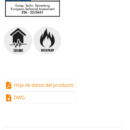
Aplicable para las clases de uso 1 y 2
Opción 1 en hormigón fi surado y no fi surado
Probado sísmicamente según C1 y C2
Resistencia a las tensiones sísmicas
Aprobado para la clase de resistencia al fuego R30-
R120 en hormigón
Valores de extracción elevados
Efecto de expansión reducido y por tanto, posibilidad
de distancias reducidas a los bordes y entre ejes
Hoja de datos del producto
Material
DWG
Barra de anclaje: acero al carbono, galvanizado ≥ 5
μm
Arandela: DIN 125 o DIN 9021, galvanizada ≥ 5 μm
Tuerca: DIN 934, galvanizada ≥ 5 μm