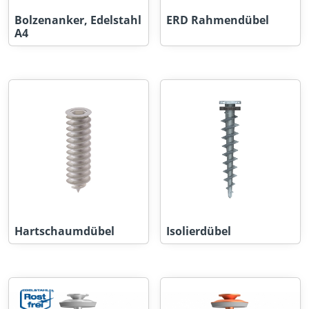
Bolzenanker, Edelstahl
ERD Rahmendübel
A4
Hartschaumdübel
Isolierdübel