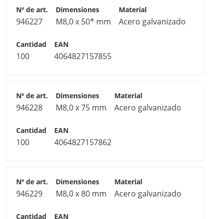
Funda de expansión: fleje de acero al carbono,
946227
M8,0 x 50* mm
Acero galvanizado
sherardizado ≥ 15 μm
*Actualmente no dispone de certificación ETA
100
4064827157855
946228
M8,0 x 75 mm
Acero galvanizado
100
4064827157862
946229
M8,0 x 80 mm
Acero galvanizado