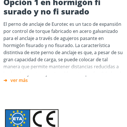
Opción 1
en hormigón fi
surado y no fi surado
El perno de anclaje de Eurotec es un taco de expansión
por control de torque fabricado en acero galvanizado
para el anclaje a través de agujeros pasante en
hormigón fisurado y no fisurado. La característica
distintiva de este perno de anclaje es que, a pesar de su
gran capacidad de carga, se puede colocar de tal
manera que permite mantener distancias reducidas a
los bordes y entre ejes. Las diferentes profundidades de
ver más
anclaje y las distintas dimensiones permiten utilizar el
perno de diversas maneras. Cada perno de anclaje está
equipado con un clip expansible, lo cual garantiza una
elevada capacidad de carga y por tanto se requieren
menos puntos de fijación.
Ventajas