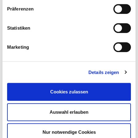
4250207427544
Präferenzen
Statistiken
111250
4,8 mm
35 mm
Marketing
14,5 mm
200
Details zeigen
4250207427551
Cookies zulassen
111251
4,8 mm
40 mm
Auswahl erlauben
Nur notwendige Cookies
14,5 mm
200