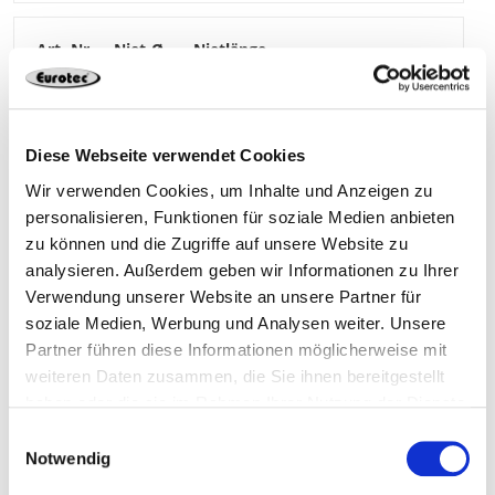
111248
4,8 mm
26 mm
14,5 mm
200
Diese Webseite verwendet Cookies
Wir verwenden Cookies, um Inhalte und Anzeigen zu
personalisieren, Funktionen für soziale Medien anbieten
4250207427537
zu können und die Zugriffe auf unsere Website zu
analysieren. Außerdem geben wir Informationen zu Ihrer
Verwendung unserer Website an unsere Partner für
soziale Medien, Werbung und Analysen weiter. Unsere
111249
4,8 mm
30 mm
Partner führen diese Informationen möglicherweise mit
weiteren Daten zusammen, die Sie ihnen bereitgestellt
haben oder die sie im Rahmen Ihrer Nutzung der Dienste
14,5 mm
200
gesammelt haben.
Einwilligungsauswahl
Notwendig