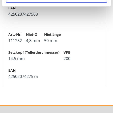
4250207427568
111252
4,8 mm
50 mm
14,5 mm
200
4250207427575