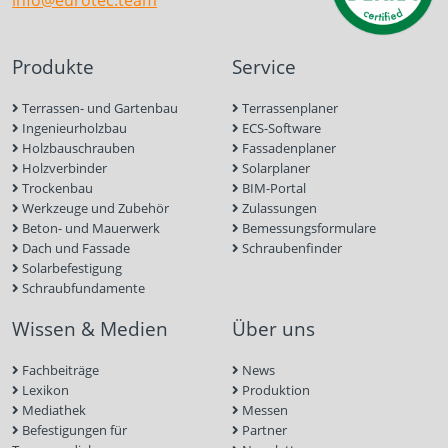
info@eurotec.team
Produkte
Service
Terrassen- und Gartenbau
Terrassenplaner
Ingenieurholzbau
ECS-Software
Holzbauschrauben
Fassadenplaner
Holzverbinder
Solarplaner
Trockenbau
BIM-Portal
Werkzeuge und Zubehör
Zulassungen
Beton- und Mauerwerk
Bemessungsformulare
Dach und Fassade
Schraubenfinder
Solarbefestigung
Schraubfundamente
Wissen & Medien
Über uns
Fachbeiträge
News
Lexikon
Produktion
Mediathek
Messen
Befestigungen für
Partner