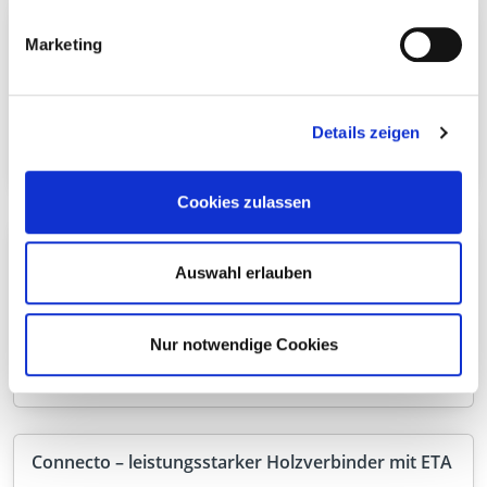
Jetzt neu im Sortiment: SonoTec V2 Linienlager
Marketing
Mit dem SonoTec V2 erweitern wir unser Sortiment
im Bereich Ingenieurholzbau um eine
leistungsstarke Lösung zur gezielten Entkopplung
Details zeigen
tragender Bauteile.
Cookies zulassen
Einschraubwerkzeug mit BG Bau Förderung 2026
sichern
Auswahl erlauben
Die BG Bau fördert die Anschaffung von
Einschraubhilfen für den Holzbau mit 50 % der
Nur notwendige Cookies
Kosten. Jetzt den Zuschuss sichern!
Connecto – leistungsstarker Holzverbinder mit ETA