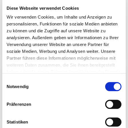
Diese Webseite verwendet Cookies
Wir verwenden Cookies, um Inhalte und Anzeigen zu
Umstellung unserer Telefonanlage
personalisieren, Funktionen für soziale Medien anbieten
zu können und die Zugriffe auf unsere Website zu
Wegen einer technischen Umstellung unserer
analysieren. Außerdem geben wir Informationen zu Ihrer
Telefonanlage sind wir ab dem 07.08.2026, 12:00
Verwendung unserer Website an unsere Partner für
Uhr, vorübergehend telefonisch nicht erreichbar.
soziale Medien, Werbung und Analysen weiter. Unsere
Partner führen diese Informationen möglicherweise mit
weiteren Daten zusammen, die Sie ihnen bereitgestellt
haben oder die sie im Rahmen Ihrer Nutzung der Dienste
Vielseitige Schraubfundamente erweitern ab sofort
unser Produktsortiment
gesammelt haben.
Einwilligungsauswahl
Notwendig
Mit einer neuen Produktreihe an
Schraubfundamenten wird das Sortiment um eine
flexible und zukunftsorientierte Fundamentlösung
Präferenzen
erweitert.
Statistiken