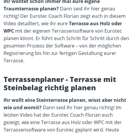
Ihr wolltet schon immer mal eure eigene
Traumterrasse planen?
Dann seid ihr hier genau
Play Video
richtig! Der Eurotec Coach Florian zeigt euch in diesem
YouTube content loads after clicking.
Video detailliert, wie ihr eure
Terrasse aus Holz oder
WPC
mit der eigenen Terrassensoftware von Eurotec
planen könnt. Er führt euch Schritt für Schritt durch den
gesamten Prozess der Software – von der möglichen
Registrierung bis hin zur fertigen Gestaltung eurer
Terrasse.
Terrassenplaner - Terrasse mit
Steinbelag richtig planen
Ihr wollt eine Steinterrasse planen, wisst aber nicht
wie und womit?
Dann seid ihr hier genau richtig! Im
Play Video
letzten Video hat der Eurotec Coach Florian euch
YouTube content loads after clicking.
gezeigt, wie eine Terrasse aus Holz oder WPC mit der
Terrassensoftware von Eurotec geplant wird. Heute