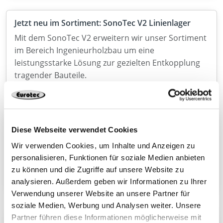
Jetzt neu im Sortiment: SonoTec V2 Linienlager
Mit dem SonoTec V2 erweitern wir unser Sortiment
im Bereich Ingenieurholzbau um eine
leistungsstarke Lösung zur gezielten Entkopplung
tragender Bauteile.
Einschraubwerkzeug mit BG Bau Förderung 2026
Diese Webseite verwendet Cookies
sichern
Wir verwenden Cookies, um Inhalte und Anzeigen zu
Die BG Bau fördert die Anschaffung von
personalisieren, Funktionen für soziale Medien anbieten
Einschraubhilfen für den Holzbau mit 50 % der
zu können und die Zugriffe auf unsere Website zu
Kosten. Jetzt den Zuschuss sichern!
analysieren. Außerdem geben wir Informationen zu Ihrer
Verwendung unserer Website an unsere Partner für
soziale Medien, Werbung und Analysen weiter. Unsere
Partner führen diese Informationen möglicherweise mit
Connecto – leistungsstarker Holzverbinder mit ETA