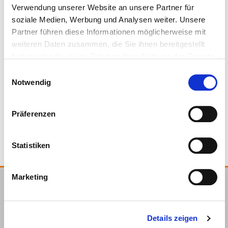
Verwendung unserer Website an unsere Partner für
soziale Medien, Werbung und Analysen weiter. Unsere
Partner führen diese Informationen möglicherweise mit
weiteren Daten zusammen, die Sie ihnen bereitgestellt
haben oder die sie im Rahmen Ihrer Nutzung der Dienste
gesammelt haben.
800490
250 mm
35 mm
265 g
1 Stück
Einwilligungsauswahl
Notwendig
4251314728401
Präferenzen
Statistiken
Marketing
E.u.r.o.Tec GmbH
Unter dem Hofe 5
Details zeigen
58099 Hagen