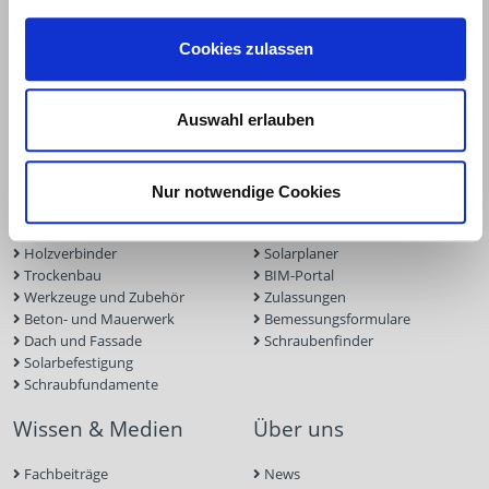
+49 2331 6245-0
+49 2331 6245-200
Cookies zulassen
info@eurotec.team
Auswahl erlauben
Produkte
Service
Terrassen- und Gartenbau
Terrassenplaner
Nur notwendige Cookies
Ingenieurholzbau
ECS-Software
Holzbauschrauben
Fassadenplaner
Holzverbinder
Solarplaner
Trockenbau
BIM-Portal
Werkzeuge und Zubehör
Zulassungen
Beton- und Mauerwerk
Bemessungsformulare
Dach und Fassade
Schraubenfinder
Solarbefestigung
Schraubfundamente
Wissen & Medien
Über uns
Fachbeiträge
News