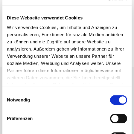
Wir arbeiten stetig an der Weiterentwicklung unseres
Unternehmens. Aus diesem Grund sind wir dauerhaft
auf der Suche nach qualifizierten und
Diese Webseite verwendet Cookies
motivierten
Mitarbeitern (m/w/d),
die
Wir verwenden Cookies, um Inhalte und Anzeigen zu
verantwortungsbewusst zu unserem
personalisieren, Funktionen für soziale Medien anbieten
unternehmerischen Erfolg beitragen.
zu können und die Zugriffe auf unsere Website zu
analysieren. Außerdem geben wir Informationen zu Ihrer
Verwendung unserer Website an unsere Partner für
soziale Medien, Werbung und Analysen weiter. Unsere
Partner führen diese Informationen möglicherweise mit
weiteren Daten zusammen, die Sie ihnen bereitgestellt
haben oder die sie im Rahmen Ihrer Nutzung der Dienste
gesammelt haben.
Einwilligungsauswahl
Newsletter
Notwendig
Nie wieder Neuigkeiten und Informationen
Präferenzen
rund um Eurotec verpassen