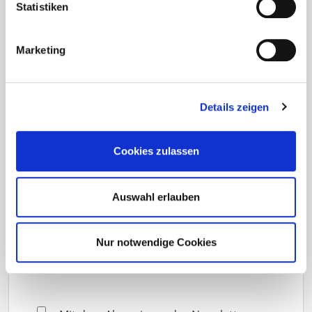
Statistiken
Marketing
Über welche Themen möchten Sie informiert
werden?
(Mehrfachauswahl möglich)
Details zeigen
Terrassenbau
Fassade
Cookies zulassen
Beton
Holzbau
Auswahl erlauben
Dach
Werkzeuge
Nur notwendige Cookies
Eurotec COACH
Solar