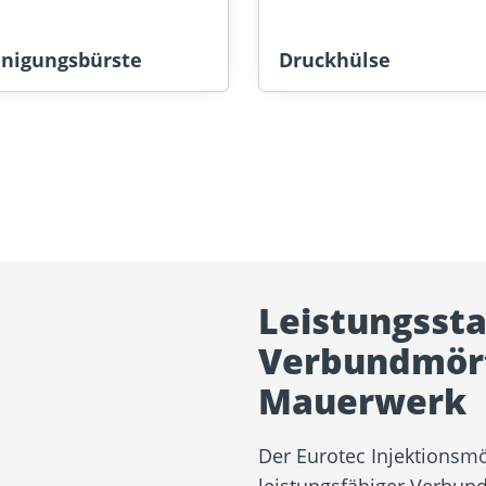
inigungsbürste
Druckhülse
Leistungsst
Verbundmört
Mauerwerk
Der Eurotec Injektionsmö