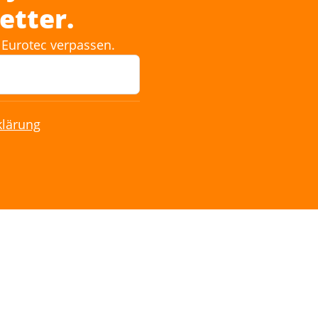
etter.
Eurotec verpassen.
klärung