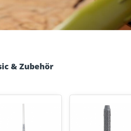
Dach und Fassade
Solarbefest
k
sic & Zubehör