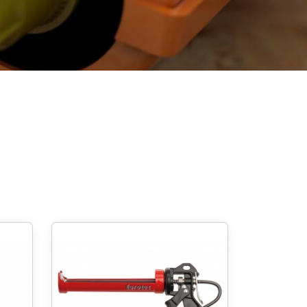
igung
Schraubfundamente