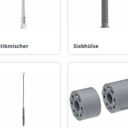
atikmischer
Siebhülse