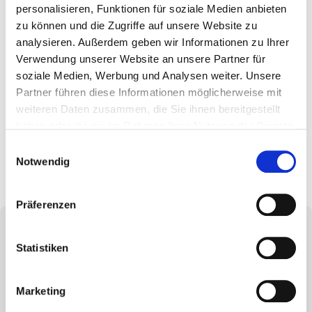
personalisieren, Funktionen für soziale Medien anbieten
zu können und die Zugriffe auf unsere Website zu
analysieren. Außerdem geben wir Informationen zu Ihrer
Verwendung unserer Website an unsere Partner für
soziale Medien, Werbung und Analysen weiter. Unsere
Firmenevents
Partner führen diese Informationen möglicherweise mit
weiteren Daten zusammen, die Sie ihnen bereitgestellt
*Die aufgeführten Benefits können bei unterschiedlichen
haben oder die sie im Rahmen Ihrer Nutzung der Dienste
Positionen abweichen.
gesammelt haben.
Einwilligungsauswahl
Notwendig
Präferenzen
Statistiken
Haben wir Ihr Interesse geweckt?
Marketing