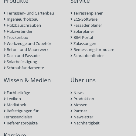
Produkte
Service
Terrassen- und Gartenbau
Terrassenplaner
Ingenieurholzbau
ECS-Software
Holzbauschrauben
Fassadenplaner
Holzverbinder
Solarplaner
Trockenbau
BIM-Portal
Werkzeuge und Zubehör
Zulassungen
Beton- und Mauerwerk
Bemessungsformulare
Dach und Fassade
Schraubenfinder
Solarbefestigung
Schraubfundamente
Wissen & Medien
Über uns
Fachbeiträge
News
Lexikon
Produktion
Mediathek
Messen
Befestigungen für
Partner
Terrassendielen
Newsletter
Referenzprojekte
Nachhaltigkeit
Karriere