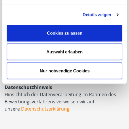
Dann freuen wir uns auf Ihre aussagekräftigen
Bewerbungsunterlagen, bevorzugt per E-Mail, mit
Details zeigen
Angabe Ihrer Gehaltsvorstellung und Verfügbarkeit
an: ​​​​
Cookies zulassen
personal@eurotec.team
Auswahl erlauben
E.u.r.o.Tec GmbH
Personalabteilung
Unter dem Hofe 5
Nur notwendige Cookies
58099 Hagen
Datenschutzhinweis
Hinsichtlich der Datenverarbeitung im Rahmen des
Bewerbungsverfahrens verweisen wir auf
unsere
Datenschutzerklärung
.