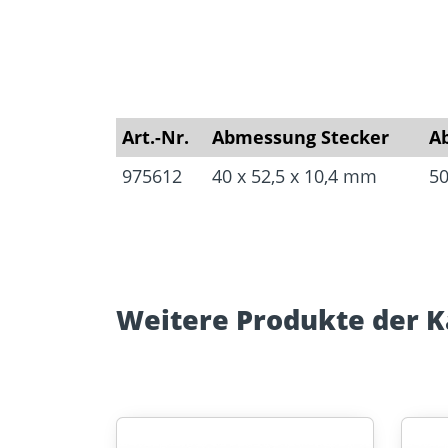
Art.-Nr.
Abmessung Stecker
A
975612
40 x 52,5 x 10,4 mm
50
Weitere Produkte der K