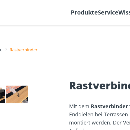
k
Support-Ticket
Über
Produkte
Service
Wis
au
Rastverbinder
Befestigung
re
Fassadenplaner
Solarplaner
olzbau
Holzbauschrauben
Mediathek
Holzverbind
❯
Terrassendi
Rastverbin
NEU
Mit dem
Rastverbinder
Enddielen bei Terrassen 
montiert werden. Der Ve
sformulare
Schraubenfinder
d