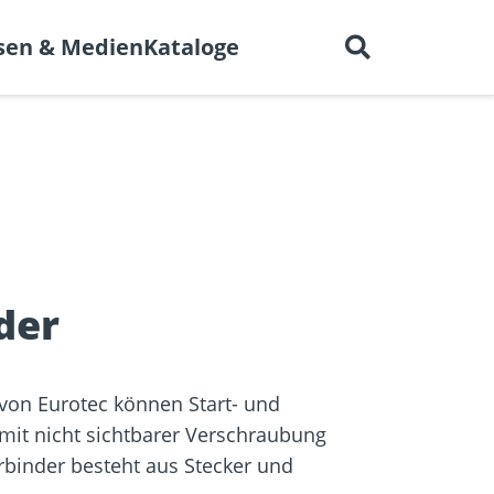
Deutsch
 uns
Karriere
Kontakt
sen & Medien
Kataloge
en für
BIM-Portal
er
Trockenbau
Referenzprojekte
elen
der
von Eurotec können Start- und
mit nicht sichtbarer Verschraubung
rbinder besteht aus Stecker und