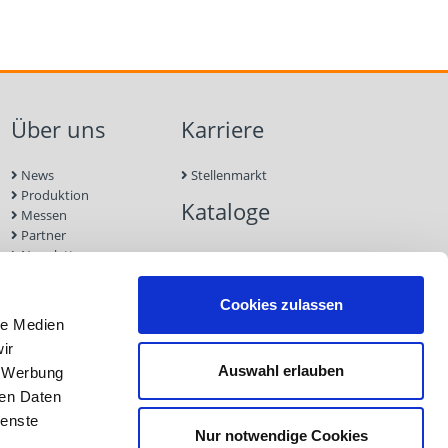
Über uns
Karriere
News
Stellenmarkt
Produktion
Kataloge
Messen
Partner
Newsletter
Kontakt
Nachhaltigkeit
Cookies zulassen
le Medien
ir
Auswahl erlauben
, Werbung
ren Daten
ienste
Nur notwendige Cookies