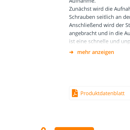
Aufnahme.
Dach und Fassade
Solarbefest
k
Zunächst wird die Aufnah
Schrauben seitlich an de
Anschließend wird der St
angebracht und in die A
ist eine schnelle und un
sowie Enddielen möglich
mehr anzeigen
Verbinders wird ein gro
Unterkonstruktion abged
Alle nicht sichtbaren 
können für die Montag
werden.
Produktdatenblatt
Vorteile
Einfache und schnelle
Verstellbereich von 19