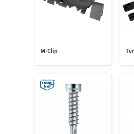
M-Clip
Ter