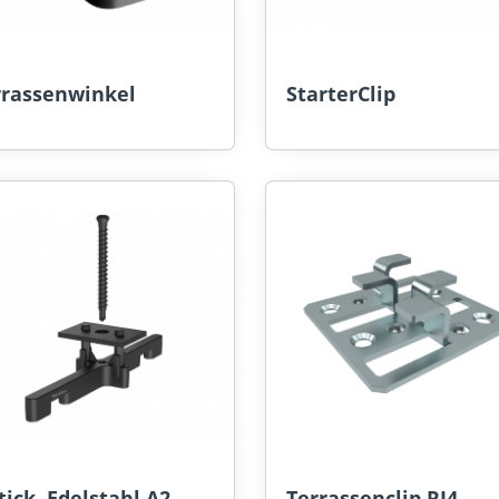
rrassenwinkel
StarterClip
tick, Edelstahl A2
Terrassenclip RI4