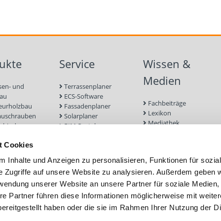
ukte
Service
Wissen &
Medien
sen- und
Terrassenplaner
bau
ECS-Software
Fachbeiträge
eurholzbau
Fassadenplaner
Lexikon
auschrauben
Solarplaner
Mediathek
rbinder
BIM-Portal
Befestigungen für
enbau
Zulassungen
Terrassendielen
t Cookies
euge und
Bemessungsformulare
Referenzprojekte
r
Schraubenfinder
 Inhalte und Anzeigen zu personalisieren, Funktionen für sozia
 und Mauerwerk
e Zugriffe auf unsere Website zu analysieren. Außerdem geben w
nd Fassade
rwendung unserer Website an unsere Partner für soziale Medien
efestigung
ubfundamente
re Partner führen diese Informationen möglicherweise mit weite
ereitgestellt haben oder die sie im Rahmen Ihrer Nutzung der D