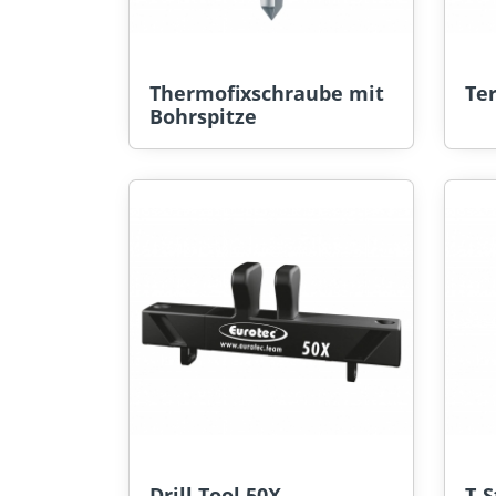
Thermofixschraube mit
Te
Bohrspitze
Drill Tool 50X
T-S