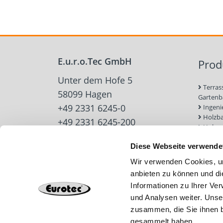
E.u.r.o.Tec GmbH
Prod
Unter dem Hofe 5
Terras
58099 Hagen
Garten
+49 2331 6245-0
Ingeni
Holzb
+49 2331 6245-200
Holzve
info@eurotec.team
Trock
Diese Webseite verwende
Werkz
Zubehö
Wir verwenden Cookies, um
Beton-
anbieten zu können und di
Dach u
Informationen zu Ihrer Ve
Solarb
Schra
und Analysen weiter. Unse
zusammen, die Sie ihnen b
gesammelt haben.