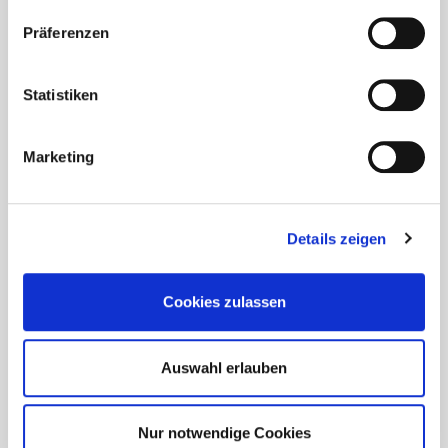
Präferenzen
Statistiken
Über welche Themen möchten Sie informiert
werden?
(Mehrfachauswahl möglich)
Marketing
Terrassenbau
Fassade
Details zeigen
Beton
Holzbau
Cookies zulassen
Dach
Werkzeuge
Auswahl erlauben
Eurotec COACH
Solar
Nur notwendige Cookies