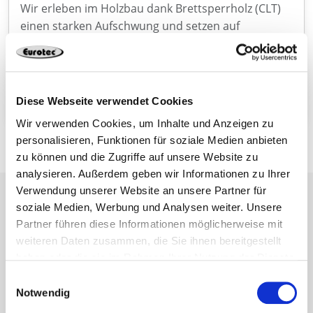
Wir erleben im Holzbau dank Brettsperrholz (CLT)
einen starken Aufschwung und setzen auf
ökologische, tragfähige und flexible Lösungen. Mit
innovativen Verbindern und praxisnahen
Produkten sichern wir stabile, langlebige und
effiziente Holzbaukonstruktionen.
Diese Webseite verwendet Cookies
Wir verwenden Cookies, um Inhalte und Anzeigen zu
personalisieren, Funktionen für soziale Medien anbieten
zu können und die Zugriffe auf unsere Website zu
analysieren. Außerdem geben wir Informationen zu Ihrer
Verwendung unserer Website an unsere Partner für
soziale Medien, Werbung und Analysen weiter. Unsere
Partner führen diese Informationen möglicherweise mit
weiteren Daten zusammen, die Sie ihnen bereitgestellt
Newsletter
haben oder die sie im Rahmen Ihrer Nutzung der Dienste
gesammelt haben.
Einwilligungsauswahl
Nie wieder Neuigkeiten und Informationen
Notwendig
rund um Eurotec verpassen