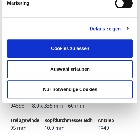
Marketing
945960
8,0 x 302 mm
60 mm
Details zeigen
Cookies zulassen
95 mm
10,0 mm
TX40
Auswahl erlauben
50
4250207469353
Nur notwendige Cookies
945961
8,0 x 335 mm
60 mm
95 mm
10,0 mm
TX40