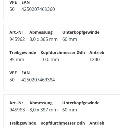
50
4250207469360
945962
8,0 x 365 mm
60 mm
95 mm
10,0 mm
TX40
50
4250207469384
945963
8,0 x 397 mm
60 mm