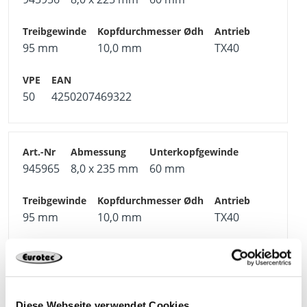
95 mm
10,0 mm
TX40
50
4250207469322
945965
8,0 x 235 mm
60 mm
95 mm
10,0 mm
TX40
50
4250207476016
Diese Webseite verwendet Cookies