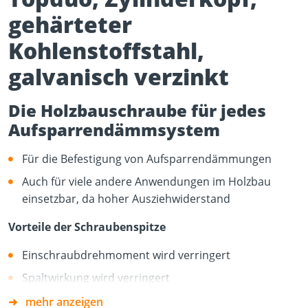
gehärteter
Kohlenstoffstahl,
galvanisch verzinkt
Die Holzbauschraube für jedes
Aufsparrendämmsystem
Für die Befestigung von Aufsparrendämmungen
Auch für viele andere Anwendungen im Holzbau
einsetzbar, da hoher Ausziehwiderstand
Vorteile der Schraubenspitze
Einschraubdrehmoment wird verringert
Spaltwirkung wird verringert
Besseres „Anbeißen“ der Schraube
mehr anzeigen