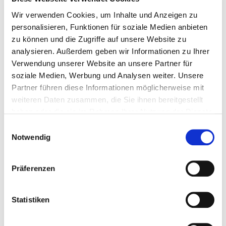
Wir verwenden Cookies, um Inhalte und Anzeigen zu
945957
8,0 x 255 mm
60 mm
personalisieren, Funktionen für soziale Medien anbieten
zu können und die Zugriffe auf unsere Website zu
analysieren. Außerdem geben wir Informationen zu Ihrer
95 mm
10,0 mm
TX40
Verwendung unserer Website an unsere Partner für
soziale Medien, Werbung und Analysen weiter. Unsere
Partner führen diese Informationen möglicherweise mit
50
4250207469339
weiteren Daten zusammen, die Sie ihnen bereitgestellt
haben oder die sie im Rahmen Ihrer Nutzung der Dienste
gesammelt haben.
Einwilligungsauswahl
Notwendig
945958
8,0 x 275 mm
60 mm
Präferenzen
95 mm
10,0 mm
TX40
Statistiken
50
4250207469346