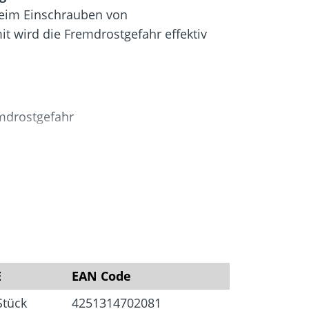
igung
Schraubfundamente
beim Einschrauben von
t wird die Fremdrostgefahr effektiv
mdrostgefahr
kosten durch Fremdrost
E
EAN Code
Stück
4251314702081