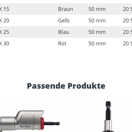
X 15
Braun
50 mm
20 
X 20
Gelb
50 mm
20 
X 25
Blau
50 mm
20 
X 30
Rot
50 mm
20 
Passende Produkte