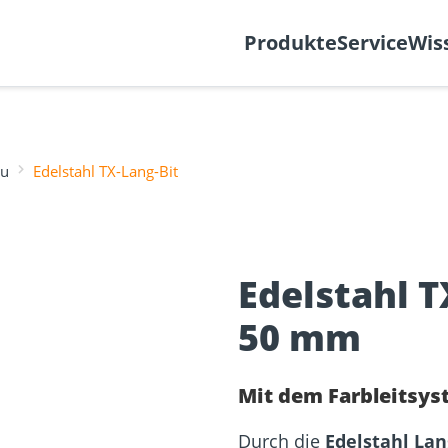
k
Support-Ticket
Über
Produkte
Service
Wis
au
Edelstahl TX-Lang-Bit
Befestigung
re
Fassadenplaner
Solarplaner
olzbau
Holzbauschrauben
Mediathek
Holzverbind
Terrassendi
Edelstahl T
NEU
50 mm
Mit dem Farbleitsys
sformulare
Schraubenfinder
Durch die
Edelstahl Lan
d