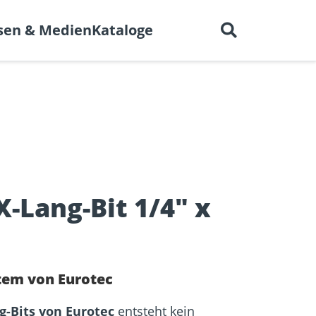
Deutsch
 uns
Karriere
Kontakt
sen & Medien
Kataloge
en für
BIM-Portal
er
Trockenbau
Referenzprojekte
elen
X-Lang-Bit 1/4" x
tem von Eurotec
g-Bits von Eurotec
entsteht kein