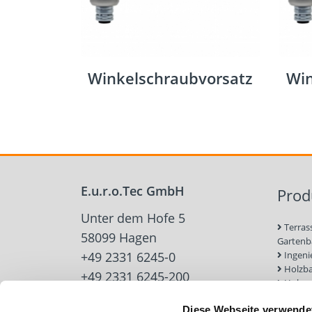
Winkelschraubvorsatz
Win
E.u.r.o.Tec GmbH
Prod
Unter dem Hofe 5
Terras
58099 Hagen
Garten
+49 2331 6245-0
Ingeni
Holzb
+49 2331 6245-200
Holzve
info@eurotec.team
Trock
Diese Webseite verwende
Werkz