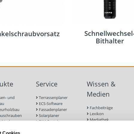
Schnellwechsel
kelschraubvorsatz
Bithalter
ukte
Service
Wissen &
Medien
sen- und
Terrassenplaner
bau
ECS-Software
Fachbeiträge
eurholzbau
Fassadenplaner
Lexikon
auschrauben
Solarplaner
Mediathek
rbinder
BIM-Portal
Befestigungen für
enbau
Zulassungen
Terrassendielen
t Cookies
euge und
Bemessungsformulare