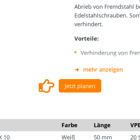
Dach und Fassade
Solarbefest
k
Abrieb von Fremdstahl 
Edelstahlschrauben. Somi
verhindert.
Vorteile:
Verhinderung von Fre
Vermeidung von Folge
mehr anzeigen
Jetzt planen
Farbe
Länge
VP
X 10
Weiß
50 mm
20 