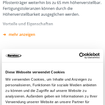
Pfostenträger weiterhin bis zu 65 mm höhenverstellbar.
Fertigungstoleranzen können durch die
Höhenverstellbarkeit ausgeglichen werden.
Vorteile und Eigenschaften
Einfache Montage mit Vollgewindeschrauben ohne
mehr anzeigen
Abbundarbeiten, Vorbohren und Fräsen
Mind. Holzquerschnitt von 100 x 100 mm
Nach der Montage weiterhin bis zu 65 mm
höhenverstellbar
Produktdatenblatt
Baustahl S235JR (ST37-2) blau verzinkt
Diese Webseite verwendet Cookies
DWG
In den Nutzungsklassen 1 und 2 nach DIN EN 1995-1
Wir verwenden Cookies, um Inhalte und Anzeigen zu
-1 einsetzbar
personalisieren, Funktionen für soziale Medien anbieten
zu können und die Zugriffe auf unsere Website zu
analysieren. Außerdem geben wir Informationen zu Ihrer
Verwendung unserer Website an unsere Partner für