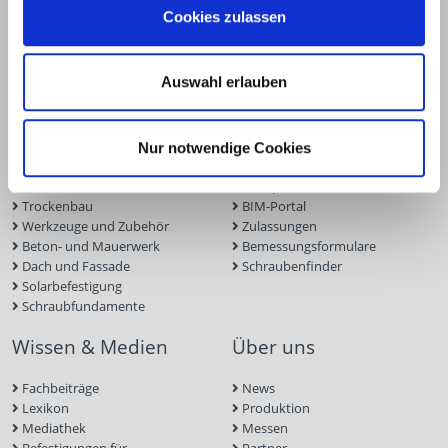
info@eurotec.team
Cookies zulassen
Produkte
Service
Auswahl erlauben
Terrassen- und Gartenbau
Terrassenplaner
Ingenieurholzbau
ECS-Software
Nur notwendige Cookies
Holzbauschrauben
Fassadenplaner
Holzverbinder
Solarplaner
Trockenbau
BIM-Portal
Werkzeuge und Zubehör
Zulassungen
Beton- und Mauerwerk
Bemessungsformulare
Dach und Fassade
Schraubenfinder
Solarbefestigung
Schraubfundamente
Wissen & Medien
Über uns
Fachbeiträge
News
Lexikon
Produktion
Mediathek
Messen
Befestigungen für
Partner