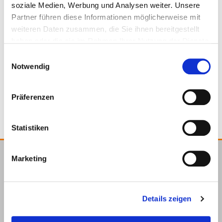
soziale Medien, Werbung und Analysen weiter. Unsere
904749
135 - 200 mm
Partner führen diese Informationen möglicherweise mit
weiteren Daten zusammen, die Sie ihnen bereitgestellt
haben oder die sie im Rahmen Ihrer Nutzung der Dienste
100 x 100 mm
160 x 80 x 6 mm
gesammelt haben.
Einwilligungsauswahl
Notwendig
1 Stück
4251314726438
Präferenzen
Statistiken
Marketing
E.u.r.o.Tec GmbH
Unter dem Hofe 5
58099 Hagen
Details zeigen
+49 2331 6245-0
+49 2331 6245-200