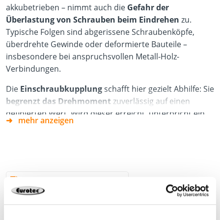
akkubetrieben – nimmt auch die
Gefahr der
Überlastung von Schrauben beim Eindrehen
zu.
Typische Folgen sind abgerissene Schraubenköpfe,
überdrehte Gewinde oder deformierte Bauteile –
insbesondere bei anspruchsvollen Metall-Holz-
Verbindungen.
Die
Einschraubkupplung
schafft hier gezielt Abhilfe: Sie
begrenzt das Drehmoment
zuverlässig auf einen
definierten Wert. Wird dieser erreicht, unterbricht ein
mehr anzeigen
integrierter Abschaltmechanismus
die
Kraftübertragung automatisch. So werden sowohl die
Schrauben als auch das zu bearbeitende Material
effektiv geschützt.
Produktdatenblatt
Das macht die Einschraubkupplung zur idealen Lösung
für Fachanwender, die Wert auf kontrollierte,
materialschonende Verschraubung legen – selbst bei
hohen Arbeitsgeschwindigkeiten und wiederholter