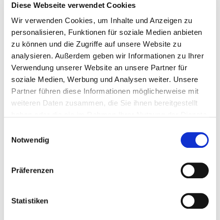
Diese Webseite verwendet Cookies
Anwendung.
Wir verwenden Cookies, um Inhalte und Anzeigen zu
Vorteile
personalisieren, Funktionen für soziale Medien anbieten
100885
Drehmomentbegrenzer 18 Nm
zu können und die Zugriffe auf unsere Website zu
Reduziert Schraubenschäden: Verhindert das
analysieren. Außerdem geben wir Informationen zu Ihrer
Überdrehen und Abreißen von Schrauben –
Verwendung unserer Website an unsere Partner für
Sechskant 11 mm
120,5 mm
besonders wichtig bei Metall-Holz-Verbindungen und
soziale Medien, Werbung und Analysen weiter. Unsere
Schrauben mit Tellerkopf.
Partner führen diese Informationen möglicherweise mit
weiteren Daten zusammen, die Sie ihnen bereitgestellt
Gleichbleibende Qualität: Sicheres und
TX40 oder TX50
1
4064827884508
haben oder die sie im Rahmen Ihrer Nutzung der Dienste
reproduzierbares Anzugsdrehmoment bei jeder
gesammelt haben.
Verschraubung.
Einwilligungsauswahl
Notwendig
Wartungsfrei: Die dauerhaft geschmierte Kupplung
erfordert keine regelmäßige Pflege.
100886
Drehmomentbegrenzer 32 Nm
Präferenzen
Einsatzmöglichkeiten
Sechskant 11 mm
120,5 mm
Verschraubungen mit hohem Anzugsdrehmoment-
Statistiken
Risiko