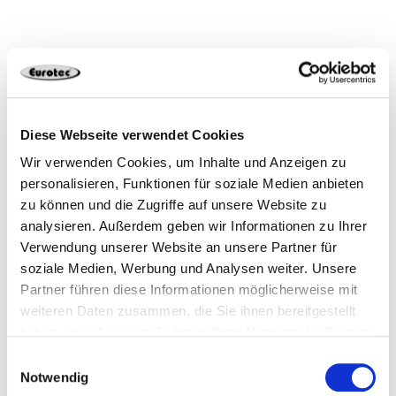
Weitere Neuigkeiten
Hier finden Sie Informationen und Neuigkeiten rund
Diese Webseite verwendet Cookies
um Eurotec.
Wir verwenden Cookies, um Inhalte und Anzeigen zu
Entdecken Sie neue Kataloge, Produkte oder weitere
personalisieren, Funktionen für soziale Medien anbieten
Themen.
zu können und die Zugriffe auf unsere Website zu
analysieren. Außerdem geben wir Informationen zu Ihrer
Verwendung unserer Website an unsere Partner für
soziale Medien, Werbung und Analysen weiter. Unsere
Partner führen diese Informationen möglicherweise mit
weiteren Daten zusammen, die Sie ihnen bereitgestellt
haben oder die sie im Rahmen Ihrer Nutzung der Dienste
gesammelt haben.
Einwilligungsauswahl
Notwendig