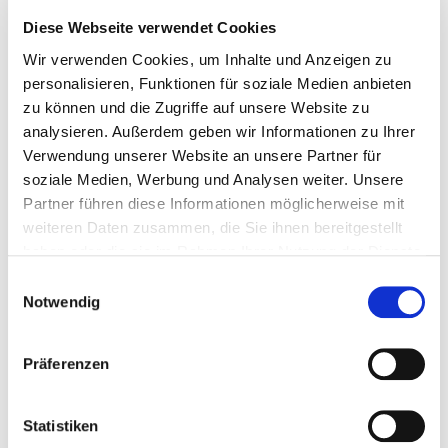
Diese Webseite verwendet Cookies
Wir verwenden Cookies, um Inhalte und Anzeigen zu
personalisieren, Funktionen für soziale Medien anbieten
zu können und die Zugriffe auf unsere Website zu
analysieren. Außerdem geben wir Informationen zu Ihrer
Verwendung unserer Website an unsere Partner für
soziale Medien, Werbung und Analysen weiter. Unsere
Partner führen diese Informationen möglicherweise mit
weiteren Daten zusammen, die Sie ihnen bereitgestellt
haben oder die sie im Rahmen Ihrer Nutzung der Dienste
gesammelt haben.
Einwilligungsauswahl
Notwendig
ECS-Bemessungssoftware 3.0 für
Präferenzen
Holzbauanwendungen –
Konstruktionen sicher planen!
Statistiken