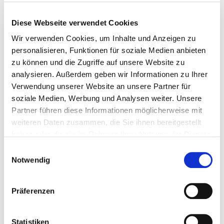
Du bist neugierig und möchtest keine Videos mehr
Diese Webseite verwendet Cookies
verpassen?
Abonniere jetzt unseren YouTube-Kanal
Wir verwenden Cookies, um Inhalte und Anzeigen zu
und erlebe mehr spannende Inhalte mit Coach Florian.
personalisieren, Funktionen für soziale Medien anbieten
zu können und die Zugriffe auf unsere Website zu
analysieren. Außerdem geben wir Informationen zu Ihrer
Zum YouTube-Kanal
Verwendung unserer Website an unsere Partner für
soziale Medien, Werbung und Analysen weiter. Unsere
Partner führen diese Informationen möglicherweise mit
weiteren Daten zusammen, die Sie ihnen bereitgestellt
haben oder die sie im Rahmen Ihrer Nutzung der Dienste
gesammelt haben.
Einwilligungsauswahl
Notwendig
Präferenzen
Statistiken