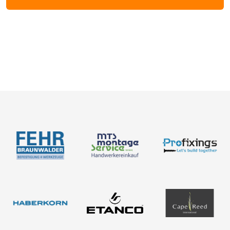
BIM-Portal
Kataloge
Bemessung