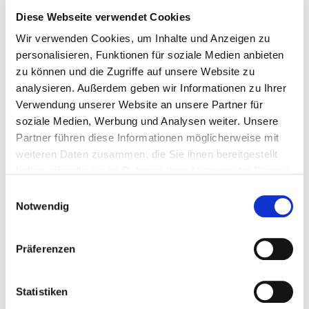
Diese Webseite verwendet Cookies
Wir verwenden Cookies, um Inhalte und Anzeigen zu
personalisieren, Funktionen für soziale Medien anbieten
zu können und die Zugriffe auf unsere Website zu
analysieren. Außerdem geben wir Informationen zu Ihrer
Verwendung unserer Website an unsere Partner für
soziale Medien, Werbung und Analysen weiter. Unsere
Partner führen diese Informationen möglicherweise mit
weiteren Daten zusammen, die Sie ihnen bereitgestellt
Eurotec unterstützt mit Know-
haben oder die sie im Rahmen Ihrer Nutzung der Dienste
gesammelt haben.
how bei der Umsetzung
Einwilligungsauswahl
Notwendig
Für einen aktiven statischen Verbund der beiden
Materialien sind zunächst umfangreiche Berechnungen
Präferenzen
sowie die Auswahl der optimalen Ausrichtung der
Schraube erforderlich. Wichtige statische
Anforderungsvorgaben sind dabei immer zu beachten.
Statistiken