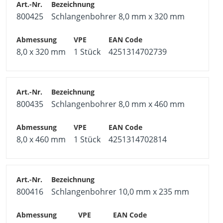
6-kant Schaft gewährleistet einen sicheren Halt des
800425
Schlangenbohrer 8,0 mm x 320 mm
Bohrers im Bohrfutter
Optimal geeignet für Durchgangsbohrungen und
Vorbohrungen
8,0 x 320 mm
1 Stück
4251314702739
800435
Schlangenbohrer 8,0 mm x 460 mm
8,0 x 460 mm
1 Stück
4251314702814
800416
Schlangenbohrer 10,0 mm x 235 mm