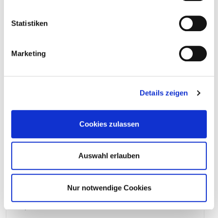
800429
Schlangenbohrer 16,0 mm x 320 mm
Statistiken
16,0 x 320 mm
1 Stück
4251314702777
Marketing
800439
Schlangenbohrer 16,0 mm x 460 mm
Details zeigen
16,0 x 460 mm
1 Stück
4251314702852
Cookies zulassen
Auswahl erlauben
800449
Schlangenbohrer 16,0 mm x 650 mm
Nur notwendige Cookies
16,0 x 650 mm
1 Stück
4251314702890