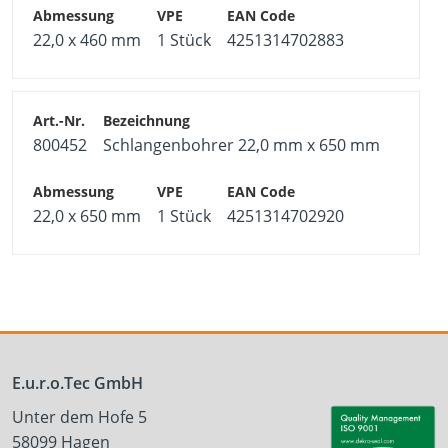
22,0 x 460 mm
1 Stück
4251314702883
800452
Schlangenbohrer 22,0 mm x 650 mm
22,0 x 650 mm
1 Stück
4251314702920
E.u.r.o.Tec GmbH
Unter dem Hofe 5
58099 Hagen