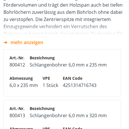
Fördervolumen und trägt den Holzspan auch bei tiefen
Bohrlöchern zuverlässig aus dem Bohrloch ohne dabei
zu verstopfen. Die Zentrierspitze mit integriertem
Einzugsgewinde verhindert ein Verrutschen des
Bohrers und sorgt bereits bei niedrigen Drehzahlen für
einen selbstständigen Vorschub. Durch einen
mehr anzeigen
Vorschneider an der Bohrspitze wird der Ausriss von
Holzfasern verhindert und eine saubere Schnittkante
erzeugt.
800412
Schlangenbohrer 6,0 mm x 235 mm
Häufig werden Schlangenbohrer zur Erstellung von
Durchgangslöchern in Balken und Sparren für
beispielsweise Bauschrauben, Sparrennägel,
6,0 x 235 mm
1 Stück
4251314716743
Zapflöcher, Stabdübel etc. verwendet.
Produktvorteile
Präzises Ansetzen durch spiralförmige Spitze
800413
Schlangenbohrer 6,0 mm x 320 mm
gewährleistet