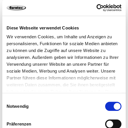
800428
Schlangenbohrer 14,0 mm x 320 mm
Diese Webseite verwendet Cookies
Wir verwenden Cookies, um Inhalte und Anzeigen zu
personalisieren, Funktionen für soziale Medien anbieten
14,0 x 320 mm
1 Stück
4251314702760
zu können und die Zugriffe auf unsere Website zu
analysieren. Außerdem geben wir Informationen zu Ihrer
Verwendung unserer Website an unsere Partner für
soziale Medien, Werbung und Analysen weiter. Unsere
800438
Schlangenbohrer 14,0 mm x 460 mm
Partner führen diese Informationen möglicherweise mit
weiteren Daten zusammen, die Sie ihnen bereitgestellt
haben oder die sie im Rahmen Ihrer Nutzung der Dienste
14,0 x 460 mm
1 Stück
4251314702845
gesammelt haben.
Einwilligungsauswahl
Notwendig
Präferenzen