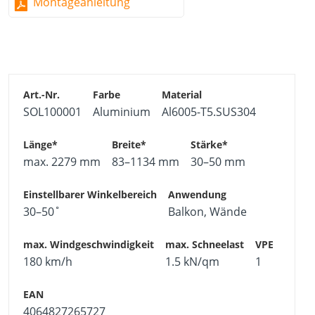
Montageanleitung
Geringes Gewicht und ansprechendes
Erscheinungsbild
Material
Aluminium, Al6005-T5.SUS304
*Diese Werte beziehen sich auf geeignete Solarmodule.
SOL100001
Aluminium
Al6005-T5.SUS304
Prüfen Sie im Vorfeld, ob das Modul auf der Halterung
montiert werden kann.
max. 2279 mm
83–1134 mm
30–50 mm
30–50˚
Balkon, Wände
180 km/h
1.5 kN/qm
1
4064827265727