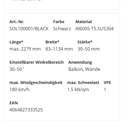
SOL100001/BLACK
Schwarz
Al6005-T5.SUS304
max. 2279 mm
83–1134 mm
30–50 mm
30–50˚
Balkon, Wände
180 km/h
1.5 kN/qm
1
4064827333525