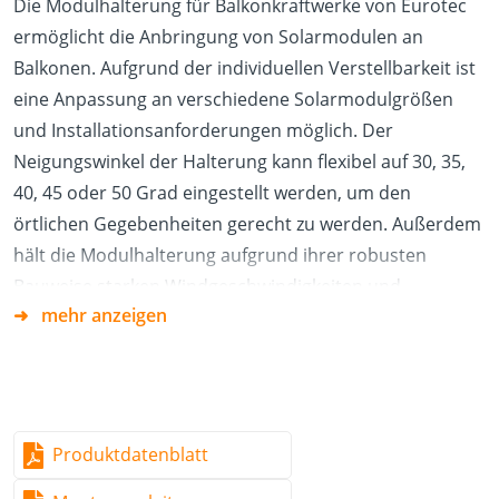
Die Modulhalterung für Balkonkraftwerke von Eurotec
ermöglicht die Anbringung von Solarmodulen an
Balkonen. Aufgrund der individuellen Verstellbarkeit ist
eine Anpassung an verschiedene Solarmodulgrößen
und Installationsanforderungen möglich. Der
Neigungswinkel der Halterung kann flexibel auf 30, 35,
40, 45 oder 50 Grad eingestellt werden, um den
örtlichen Gegebenheiten gerecht zu werden. Außerdem
hält die Modulhalterung aufgrund ihrer robusten
Bauweise starken Windgeschwindigkeiten und
mehr anzeigen
Schneelasten stand.
Vorteile/Eigenschaften
Schnell und einfach zu installieren
Manuell einstellbarer Neigungswinkel für mehr
Produktdatenblatt
Stromerzeugung