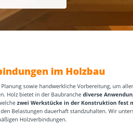
sformulare
Schraubenfinder
d
Dach und Fassade
Solarbefest
k
rbindungen im Holzbau
te Planung sowie handwerkliche Vorbereitung, um all
en. Holz bietet in der Baubranche
diverse Anwendun
 welche
zwei Werkstücke in der Konstruktion fest 
 den Belastungen dauerhaft standzuhalten. Wir unter
ßigen Holzverbindungen.