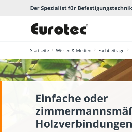
Der Spezialist für Befestigungstechni
Startseite
Wissen & Medien
Fachbeiträge
meistgesucht
Terrassen- und
Einfache oder
Terrassenplaner
ECS-Softwa
Fachbeiträge
Ingenieurh
Lexikon
Gartenbau
zimmermannsmäß
Holzverbindunge