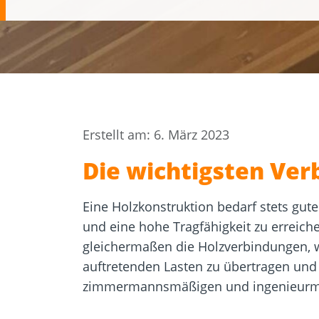
Zulassungen
Bemessung
Werkzeuge und
Beton- un
Zubehör
Mauerwer
Erstellt am: 6. März 2023
Die wichtigsten Ve
Eine Holzkonstruktion bedarf stets gu
und eine hohe Tragfähigkeit zu erreich
gleichermaßen die Holzverbindungen,
auftretenden Lasten zu übertragen und
zimmermannsmäßigen und ingenieurmä