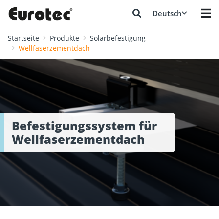
Deutsch
Startseite
Produkte
Solarbefestigung
Wellfaserzementdach
Befestigungssystem für
Wellfaserzementdach