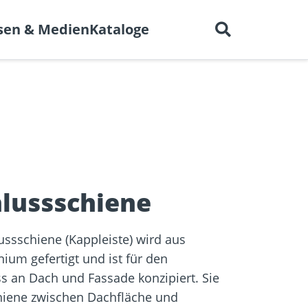
Deutsch
 uns
Karriere
Kontakt
sen & Medien
Kataloge
en für
BIM-Portal
er
Trockenbau
Referenzprojekte
elen
lussschiene
ssschiene (Kappleiste) wird aus
um gefertigt und ist für den
s an Dach und Fassade konzipiert. Sie
chiene zwischen Dachfläche und