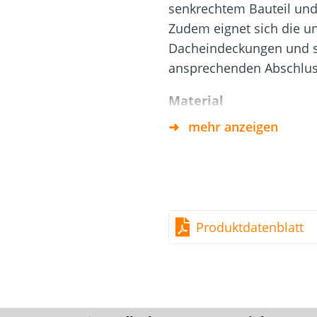
Dach und Fassade
Solarbefest
senkrechtem Bauteil und 
k
Zudem eignet sich die uni
Dacheindeckungen und so
ansprechenden Abschlus
Material
mehr anzeigen
Aluminium stranggepr
Vorteile
Schnelle und einfach
Vorgebohrte Befestigu
Produktdatenblatt
Beständig gegen Witt
Universell einsetzbar
Kombinierbar mit Eurot