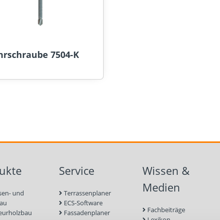
hrschraube 7504-K
ukte
Service
Wissen &
Medien
sen- und
Terrassenplaner
bau
ECS-Software
Fachbeiträge
eurholzbau
Fassadenplaner
Lexikon