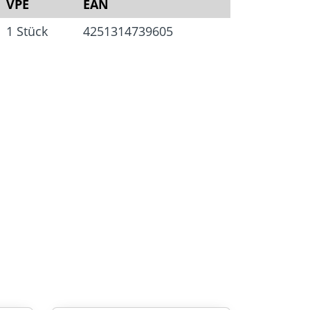
VPE
EAN
1 Stück
4251314739605