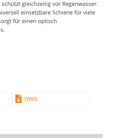
igung
Schraubfundamente
schützt gleichzeitig vor Regenwasser.
versell einsetzbare Schiene für viele
rgt für einen optisch
s.
esst
e Montage
ngslöcher
DWG
erung
ec Befestigungsmitteln (s. u.)