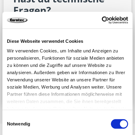
Fragen?
Wir beraten dich gerne bei deinem
Bauprojekt! Erstelle jetzt ein Ticket,
damit wir Dir schnell und effektiv
Diese Webseite verwendet Cookies
helfen können oder nutze die
Wir verwenden Cookies, um Inhalte und Anzeigen zu
personalisieren, Funktionen für soziale Medien anbieten
kostenlose Berechnungssoftware zur
zu können und die Zugriffe auf unsere Website zu
Planung.
analysieren. Außerdem geben wir Informationen zu Ihrer
Verwendung unserer Website an unsere Partner für
Jetzt Support-Ticket einreichen
soziale Medien, Werbung und Analysen weiter. Unsere
Partner führen diese Informationen möglicherweise mit
weiteren Daten zusammen, die Sie ihnen bereitgestellt
haben oder die sie im Rahmen Ihrer Nutzung der Dienste
gesammelt haben.
Einwilligungsauswahl
Notwendig