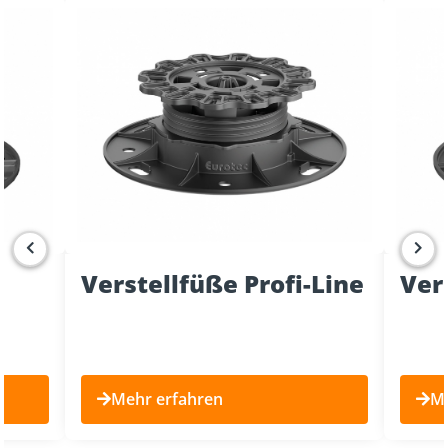
YouTube content loads after clicking.
T
Verstellfüße Profi-Line
Ver
Mehr erfahren
Me