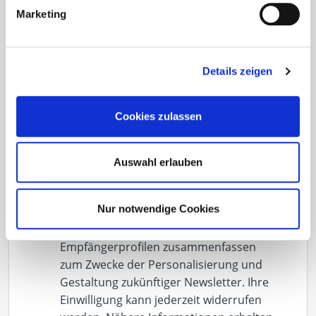
Marketing
Dach
Werkzeuge
Details zeigen
Eurotec COACH
Solar
Cookies zulassen
Mit dem Abonnieren des Newsletters
erklären Sie sich mit dem Erhalt von E-
Auswahl erlauben
Mails zu o. g. Themen einverstanden.
Weiterhin willigen Sie ein, dass wir die
Nur notwendige Cookies
Öffnungs- und Klickraten unserer
Newsletter erheben und in
Empfängerprofilen zusammenfassen
zum Zwecke der Personalisierung und
Gestaltung zukünftiger Newsletter. Ihre
Einwilligung kann jederzeit widerrufen