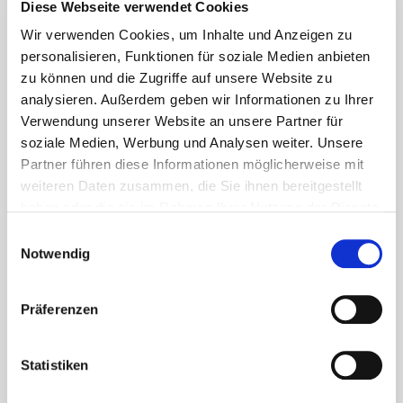
Diese Webseite verwendet Cookies
Wir verwenden Cookies, um Inhalte und Anzeigen zu
personalisieren, Funktionen für soziale Medien anbieten
Newsletter
zu können und die Zugriffe auf unsere Website zu
analysieren. Außerdem geben wir Informationen zu Ihrer
Nie wieder Neuigkeiten und Informationen
Verwendung unserer Website an unsere Partner für
rund um Eurotec verpassen
soziale Medien, Werbung und Analysen weiter. Unsere
Partner führen diese Informationen möglicherweise mit
weiteren Daten zusammen, die Sie ihnen bereitgestellt
haben oder die sie im Rahmen Ihrer Nutzung der Dienste
gesammelt haben.
Einwilligungsauswahl
Über welche Themen möchten Sie informiert
Notwendig
werden?
(Mehrfachauswahl möglich)
Präferenzen
Terrassenbau
Fassade
Statistiken
Beton
Holzbau