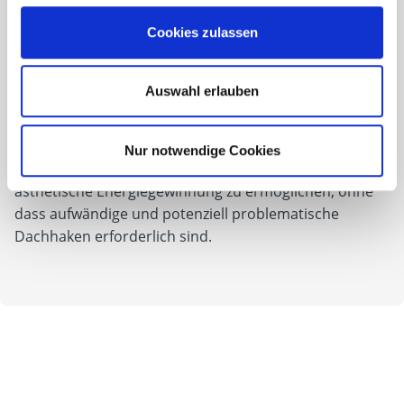
Energiegewinnung
Cookies zulassen
Unser innovatives Solar-Indachsystem bietet eine
moderne Lösung für die Integration von
Auswahl erlauben
Solartechnologie in Ihr Dach, indem es die
traditionellen Frankfurter Pfannen ersetzt und durch
robuste Trapezbleche ersetzt wird. Dieses System ist
Nur notwendige Cookies
speziell darauf ausgelegt, eine zuverlässige und
ästhetische Energiegewinnung zu ermöglichen, ohne
dass aufwändige und potenziell problematische
Dachhaken erforderlich sind.