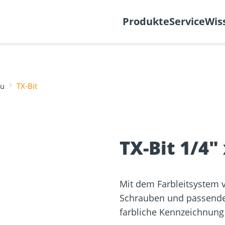
k
Support-Ticket
Über
Produkte
Service
Wis
au
TX-Bit
Befestigung
re
Fassadenplaner
Solarplaner
olzbau
Holzbauschrauben
Mediathek
Holzverbind
Terrassendi
TX-Bit 1/4"
NEU
Mit dem Farbleitsystem 
Schrauben und passen
farbliche Kennzeichnung 
sformulare
Schraubenfinder
d