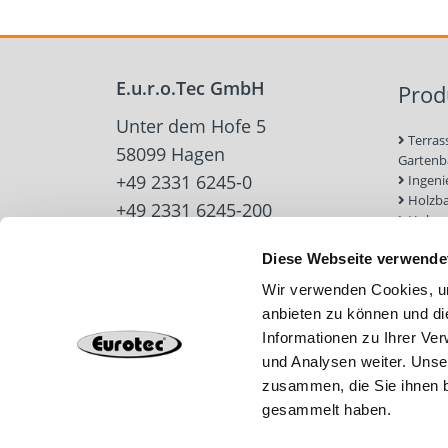
E.u.r.o.Tec GmbH
Prod
Unter dem Hofe 5
Terras
58099 Hagen
Garten
+49 2331 6245-0
Ingeni
Holzb
+49 2331 6245-200
Holzve
info@eurotec.team
Trock
Diese Webseite verwende
Werkz
Zubehö
Wir verwenden Cookies, um
Beton-
anbieten zu können und di
Dach u
Informationen zu Ihrer Ve
Solarb
Schra
und Analysen weiter. Unse
zusammen, die Sie ihnen b
gesammelt haben.