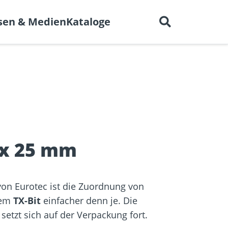
Deutsch
 uns
Karriere
Kontakt
sen & Medien
Kataloge
en für
BIM-Portal
er
Trockenbau
Referenzprojekte
elen
 x 25 mm
von Eurotec ist die Zuordnung von
dem
TX-Bit
einfacher denn je. Die
setzt sich auf der Verpackung fort.