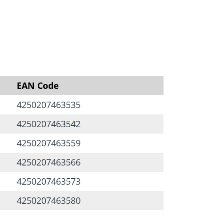
igung
Schraubfundamente
EAN Code
4250207463535
4250207463542
4250207463559
4250207463566
4250207463573
4250207463580