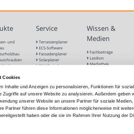
ukte
Service
Wissen &
Medien
sen- und
Terrassenplaner
bau
ECS-Software
Fachbeiträge
eurholzbau
Fassadenplaner
Lexikon
auschrauben
Solarplaner
Mediathek
rbinder
BIM-Portal
Befestigungen für
enbau
Zulassungen
Terrassendielen
t Cookies
euge und
Bemessungsformulare
Referenzprojekte
r
Schraubenfinder
 Inhalte und Anzeigen zu personalisieren, Funktionen für sozia
 und Mauerwerk
e Zugriffe auf unsere Website zu analysieren. Außerdem geben w
nd Fassade
rwendung unserer Website an unsere Partner für soziale Medien
efestigung
ubfundamente
re Partner führen diese Informationen möglicherweise mit weite
ereitgestellt haben oder die sie im Rahmen Ihrer Nutzung der D