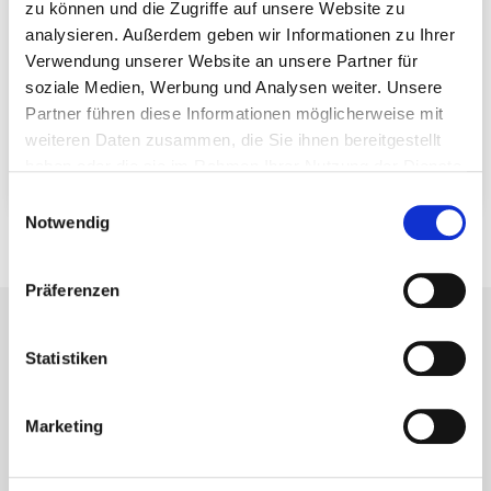
zu können und die Zugriffe auf unsere Website zu
Wir erleben im Holzbau dank Brettsperrholz (CLT)
analysieren. Außerdem geben wir Informationen zu Ihrer
einen starken Aufschwung und setzen auf
Verwendung unserer Website an unsere Partner für
ökologische, tragfähige und flexible Lösungen. Mit
soziale Medien, Werbung und Analysen weiter. Unsere
innovativen Verbindern und praxisnahen
Partner führen diese Informationen möglicherweise mit
Produkten sichern wir stabile, langlebige und
weiteren Daten zusammen, die Sie ihnen bereitgestellt
effiziente Holzbaukonstruktionen.
haben oder die sie im Rahmen Ihrer Nutzung der Dienste
gesammelt haben.
Einwilligungsauswahl
Notwendig
Präferenzen
Statistiken
Newsletter
Marketing
Nie wieder Neuigkeiten und Informationen
rund um Eurotec verpassen