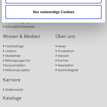
Trockenbau
BIM-Portal
Werkzeuge und Zubehör
Zulassungen
Nur notwendige Cookies
Beton- und Mauerwerk
Bemessungsformulare
Dach und Fassade
Schraubenfinder
Solarbefestigung
Schraubfundamente
Wissen & Medien
Über uns
Fachbeiträge
News
Lexikon
Produktion
Mediathek
Messen
Befestigungen für
Partner
Terrassendielen
Newsletter
Referenzprojekte
Nachhaltigkeit
Karriere
Stellenmarkt
Kataloge