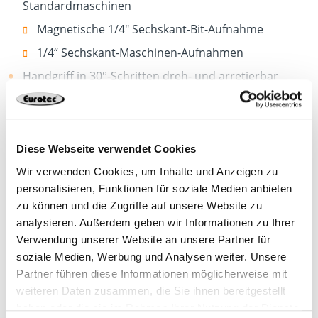
Standardmaschinen
Magnetische 1/4" Sechskant-Bit-Aufnahme
1/4“ Sechskant-Maschinen-Aufnahmen
Handgriff in 30°-Schritten dreh- und arretierbar
Für Rechts- und Linkslauf geeignet
mehr anzeigen
Maximales Drehmoment: 62 Nm
Jetzt planen
Maximale Drehzahl: 2000 U/min
Diese Webseite verwendet Cookies
Die Lieferung erfolgt inkl. je 1 Bit TX20, TX25 und TX30.
Wir verwenden Cookies, um Inhalte und Anzeigen zu
personalisieren, Funktionen für soziale Medien anbieten
Vorteil:
zu können und die Zugriffe auf unsere Website zu
analysieren. Außerdem geben wir Informationen zu Ihrer
Optimale Lösung für schwer zugängliche Stellen
Verwendung unserer Website an unsere Partner für
499999
90 Grad
6 Kant Bits
1 Stück
soziale Medien, Werbung und Analysen weiter. Unsere
Partner führen diese Informationen möglicherweise mit
weiteren Daten zusammen, die Sie ihnen bereitgestellt
4251314702012
haben oder die sie im Rahmen Ihrer Nutzung der Dienste