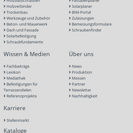
Holzbauschrauben
Fassadenplaner
Holzverbinder
Solarplaner
Trockenbau
BIM-Portal
Werkzeuge und Zubehör
Zulassungen
Beton- und Mauerwerk
Bemessungsformulare
Dach und Fassade
Schraubenfinder
Solarbefestigung
Schraubfundamente
Wissen & Medien
Über uns
Fachbeiträge
News
Lexikon
Produktion
Mediathek
Messen
Befestigungen für
Partner
Terrassendielen
Newsletter
Referenzprojekte
Nachhaltigkeit
Karriere
Stellenmarkt
Kataloge