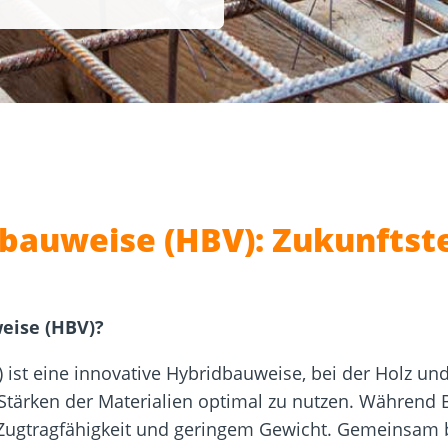
sformulare
Schraubenfinder
d
Dach und Fassade
Solarbefest
k
bauweise (HBV): Zukunftste
eise (HBV)?
ist eine innovative Hybridbauweise, bei der Holz un
Stärken der Materialien optimal zu nutzen. Während 
 Zugtragfähigkeit und geringem Gewicht. Gemeinsam 