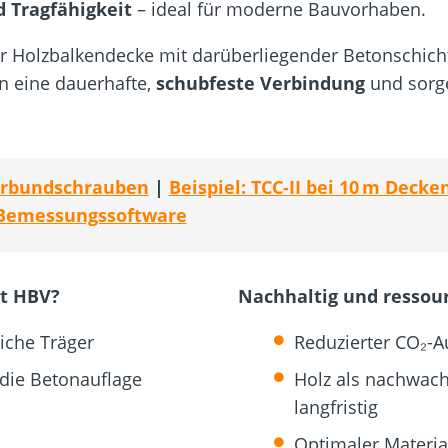
 Tragfähigkeit
– ideal für moderne Bauvorhaben.
 Holzbalkendecke mit darüberliegender Betonschicht,
n eine dauerhafte,
schubfeste Verbindung
und sorge
Verbundschrauben
| ​​​​​​
Beispiel: TCC-II bei 10 m Deck
Bemessungssoftware
it HBV?
Nachhaltig und ressour
iche Träger
Reduzierter CO₂-A
 die Betonauflage
Holz als nachwach
langfristig
Optimaler Materia