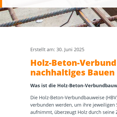
Zulassungen
Bemessung
Werkzeuge und
Beton- un
Zubehör
Mauerwer
Erstellt am: 30. Juni 2025
Holz-Beton-Verbund
nachhaltiges Bauen
Was ist die Holz-Beton-Verbundbauw
Die Holz-Beton-Verbundbauweise (HBV) 
verbunden werden, um ihre jeweiligen 
aufnimmt, überzeugt Holz durch seine