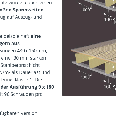
iante würde jedoch einen
roßen Spannweiten
zug auf Auszug- und
t beispielhaft
eine
gern aus
sungen 480 x 160 mm,
t einer 30 mm starken
Stahlbetonschicht
kN/m² als Dauerlast und
tzungsklasse 1. Die
der Ausführung 9 x 180
it 96 Schrauben pro
fügbaren Version