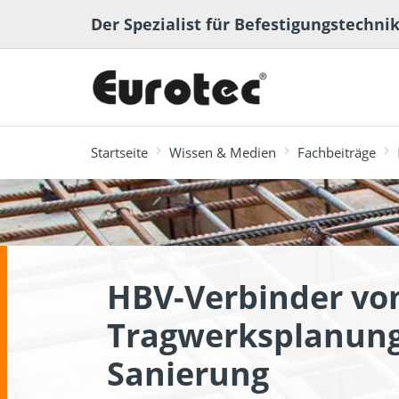
Der Spezialist für Befestigungstechni
Startseite
Wissen & Medien
Fachbeiträge
meistgesucht
Terrassen- und
HBV-Verbinder von
Terrassenplaner
ECS-Softwa
Fachbeiträge
Ingenieurh
Lexikon
Gartenbau
Tragwerksplanun
Sanierung