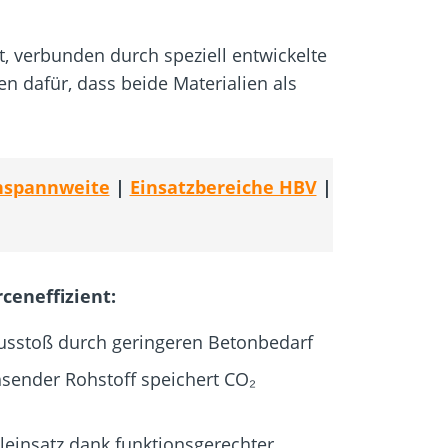
 verbunden durch speziell entwickelte
n dafür, dass beide Materialien als
enspannweite
|
Einsatzbereiche HBV
|
ceneffizient:
usstoß durch geringeren Betonbedarf
sender Rohstoff speichert CO₂
leinsatz dank funktionsgerechter