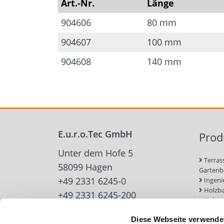
Art.-Nr.
Länge
904606
80 mm
904607
100 mm
904608
140 mm
E.u.r.o.Tec GmbH
Prod
Unter dem Hofe 5
Terras
58099 Hagen
Garten
+49 2331 6245-0
Ingeni
Holzb
+49 2331 6245-200
Holzve
info@eurotec.team
Trock
Diese Webseite verwende
Werkz