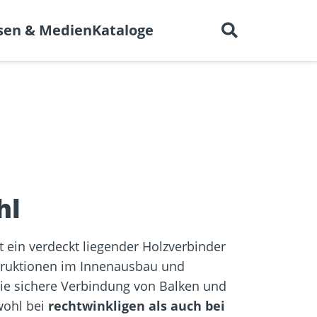
Deutsch
 uns
Karriere
Kontakt
sen & Medien
Kataloge
en für
BIM-Portal
er
Trockenbau
Referenzprojekte
elen
hl
t ein verdeckt liegender Holzverbinder
truktionen im Innenausbau und
die sichere Verbindung von Balken und
wohl bei
rechtwinkligen als auch bei