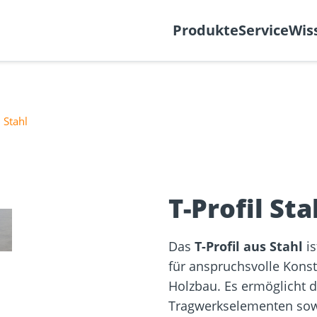
k
Support-Ticket
Über
Produkte
Service
Wis
l Stahl
Befestigung
re
Fassadenplaner
Solarplaner
olzbau
Holzbauschrauben
Mediathek
Holzverbind
❯
Terrassendi
T-Profil Sta
NEU
Das
T-Profil aus Stahl
is
für anspruchsvolle Kons
Holzbau. Es ermöglicht 
Tragwerkselementen so
sformulare
Schraubenfinder
d