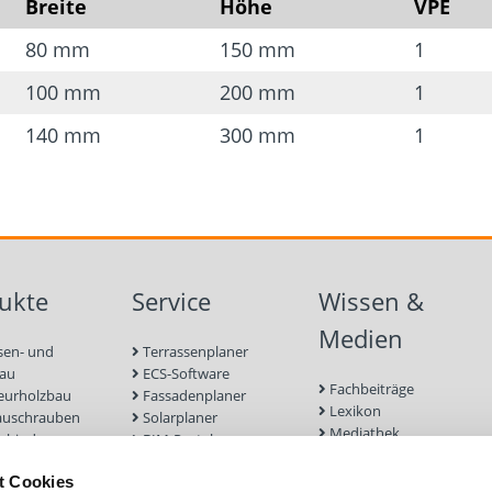
Breite
Höhe
VPE
(Eurocode 5)
80 mm
150 mm
1
Material
100 mm
200 mm
1
S235JR feuerverzinkt
140 mm
300 mm
1
ukte
Service
Wissen &
Medien
sen- und
Terrassenplaner
bau
ECS-Software
Fachbeiträge
eurholzbau
Fassadenplaner
Lexikon
auschrauben
Solarplaner
Mediathek
rbinder
BIM-Portal
Befestigungen für
enbau
Zulassungen
Terrassendielen
t Cookies
euge und
Bemessungsformulare