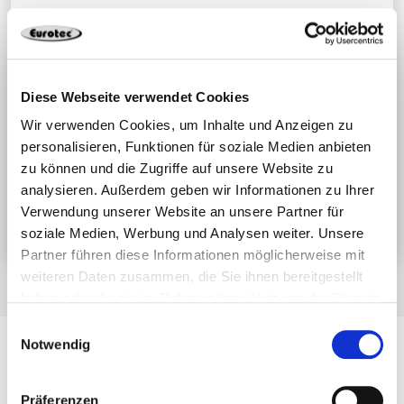
Wir beraten dich gerne bei deinem
Bauprojekt! Erstelle jetzt ein Ticket,
damit wir Dir schnell und effektiv
helfen können oder nutze die
Diese Webseite verwendet Cookies
kostenlose Berechnungssoftware zur
Wir verwenden Cookies, um Inhalte und Anzeigen zu
personalisieren, Funktionen für soziale Medien anbieten
Planung.
zu können und die Zugriffe auf unsere Website zu
analysieren. Außerdem geben wir Informationen zu Ihrer
Jetzt Support-Ticket einreichen
Verwendung unserer Website an unsere Partner für
soziale Medien, Werbung und Analysen weiter. Unsere
Partner führen diese Informationen möglicherweise mit
weiteren Daten zusammen, die Sie ihnen bereitgestellt
haben oder die sie im Rahmen Ihrer Nutzung der Dienste
gesammelt haben.
Einwilligungsauswahl
Notwendig
Produkte
Terrassen- und Gartenbau
Präferenzen