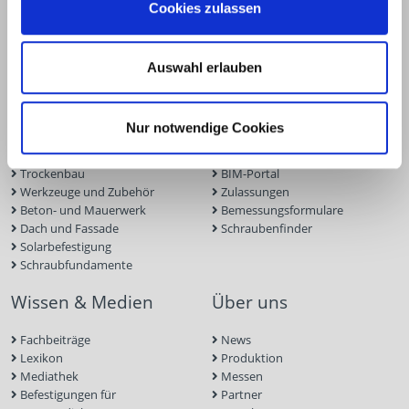
info@eurotec.team
Cookies zulassen
Produkte
Service
Auswahl erlauben
Terrassen- und Gartenbau
Terrassenplaner
Ingenieurholzbau
ECS-Software
Nur notwendige Cookies
Holzbauschrauben
Fassadenplaner
Holzverbinder
Solarplaner
Trockenbau
BIM-Portal
Werkzeuge und Zubehör
Zulassungen
Beton- und Mauerwerk
Bemessungsformulare
Dach und Fassade
Schraubenfinder
Solarbefestigung
Schraubfundamente
Wissen & Medien
Über uns
Fachbeiträge
News
Lexikon
Produktion
Mediathek
Messen
Befestigungen für
Partner