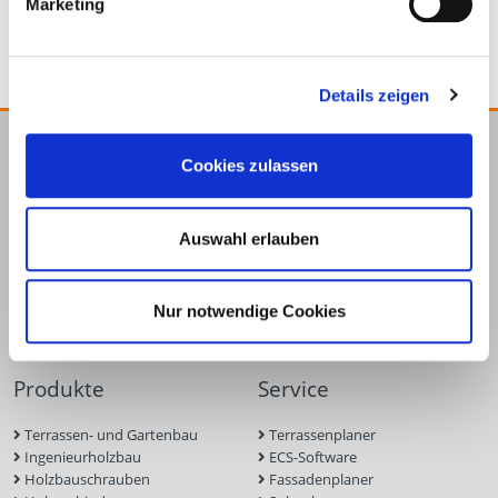
Marketing
Details zeigen
E.u.r.o.Tec GmbH
Cookies zulassen
Unter dem Hofe 5
58099 Hagen
Auswahl erlauben
+49 2331 6245-0
+49 2331 6245-200
Nur notwendige Cookies
info@eurotec.team
Produkte
Service
Terrassen- und Gartenbau
Terrassenplaner
Ingenieurholzbau
ECS-Software
Holzbauschrauben
Fassadenplaner