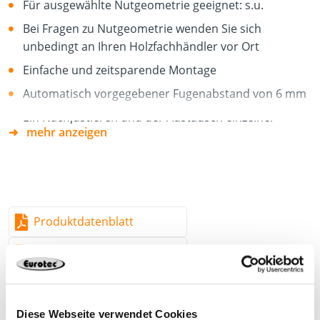
Für ausgewählte Nutgeometrie geeignet: s.u.
Bei Fragen zu Nutgeometrie wenden Sie sich
unbedingt an Ihren Holzfachhändler vor Ort
Einfache und zeitsparende Montage
Automatisch vorgegebener Fugenabstand von 6 mm
Ein Nachjustieren und der Austausch einzelner
mehr anzeigen
Dielen ist jederzeit möglich
Unterstützt den konstruktiven Holzschutz
Witterungsbeständig
Klemmplatte: 30 x 21,1 x 1,5 mm
Produktdatenblatt
Nutgeometrie
DWG
Gebogene Edelstahl-Platte für schräge Nutgeometrie
mit einer Nutwangenstärke von 2 bis 9 mm, z. B. WPC
Dielen.
*Lieferung erfolgt inkl. Schraube
Diese Webseite verwendet Cookies