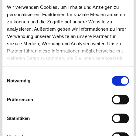
Wir verwenden Cookies, um Inhalte und Anzeigen zu
Jetzt planen
personalisieren, Funktionen für soziale Medien anbieten
zu können und die Zugriffe auf unsere Website zu
analysieren. Außerdem geben wir Informationen zu Ihrer
Verwendung unserer Website an unsere Partner für
soziale Medien, Werbung und Analysen weiter. Unsere
Partner führen diese Informationen möglicherweise mit
Klemmplatte gebogen
30 x 21,1 x 1,5 mm
weiteren Daten zusammen, die Sie ihnen bereitgestellt
haben oder die sie im Rahmen Ihrer Nutzung der Dienste
gesammelt haben.
Einwilligungsauswahl
Edelstahl A2
-
-
Notwendig
Präferenzen
946034
24 x 15 x 21 mm
Kunststoff, schwarz
Statistiken
200*
4251314726391