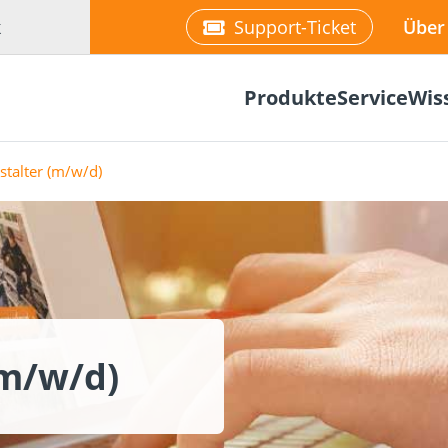
k
Support-Ticket
Über
Produkte
Service
Wis
talter (m/w/d)
Befestigung
re
Fassadenplaner
Solarplaner
olzbau
Holzbauschrauben
Mediathek
Holzverbind
Terrassendi
(m/w/d)
NEU