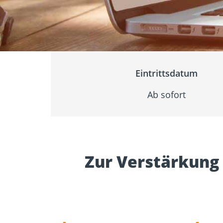
Zulassungen
Bemessung
Werkzeuge und
Beton- un
Zubehör
Mauerwer
Eintrittsdatum
Ab sofort
Zur Verstärkung