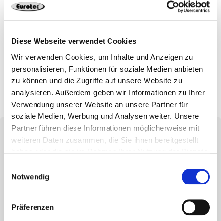
*Die aufgeführten Benefits können bei unterschiedlichen
Positionen abweichen.
*²Bei der Vakanz haben Sie die Möglichkeit zwei Tage im
Home Office zu gestalten.
Diese Webseite verwendet Cookies
Wir verwenden Cookies, um Inhalte und Anzeigen zu
Jetzt bewerben
personalisieren, Funktionen für soziale Medien anbieten
zu können und die Zugriffe auf unsere Website zu
analysieren. Außerdem geben wir Informationen zu Ihrer
Verwendung unserer Website an unsere Partner für
soziale Medien, Werbung und Analysen weiter. Unsere
Partner führen diese Informationen möglicherweise mit
weiteren Daten zusammen, die Sie ihnen bereitgestellt
haben oder die sie im Rahmen Ihrer Nutzung der Dienste
gesammelt haben.
Einwilligungsauswahl
Haben wir Ihr Interesse geweckt?
Notwendig
Dann freuen wir uns auf Ihre aussagekräftigen
Präferenzen
Bewerbungsunterlagen, bevorzugt per E-Mail, mit