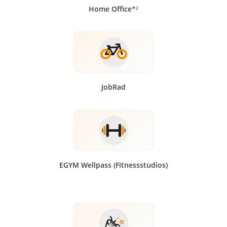
Home Office
*²
JobRad
EGYM Wellpass (Fitnessstudios)