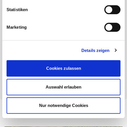
Angabe Ihrer Gehaltsvorstellung und Verfügbarkeit an:
Statistiken
personal@eurotec.team
E.u.r.o.Tec GmbH
Marketing
Personalabteilung
Unter dem Hofe 5
58099 Hagen
Details zeigen
Datenschutzhinweis
Hinsichtlich der Datenverarbeitung im Rahmen des
Cookies zulassen
Bewerbungsverfahrens verweisen wir auf unsere
Datenschutzerklärung
.
Auswahl erlauben
Nur notwendige Cookies