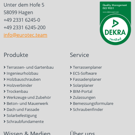
Unter dem Hofe 5
58099 Hagen
+49 2331 6245-0
+49 2331 6245-200
info@eurotec.team
Produkte
Service
Terrassen- und Gartenbau
Terrassenplaner
Ingenieurholzbau
ECS-Software
Holzbauschrauben
Fassadenplaner
Holzverbinder
Solarplaner
Trockenbau
BIM-Portal
Werkzeuge und Zubehör
Zulassungen
Beton- und Mauerwerk
Bemessungsformulare
Dach und Fassade
Schraubenfinder
Solarbefestigung
Schraubfundamente
Wissen & Medien
Über uns