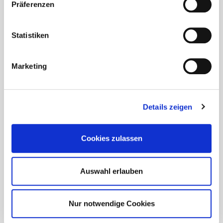
Präferenzen
Statistiken
Marketing
Eurotec Wissen
Details zeigen
In unserem Bereich "Wissen" finden Sie eine Mediathek
mit hilfreichen Anwendungsvideos zu unseren
Cookies zulassen
Produkten, ein Online-Magazin mit wertvollen
Fachbeiträgen rund um die Themen der
Befestigungstechnik. Dort bieten wir Ihnen weiteres
Auswahl erlauben
Know-how vom Spezialisten!
Alles Wissenswerte rund um unsere Produkte
Nur notwendige Cookies
erhalten Sie in unserem Bereich "Wissen".