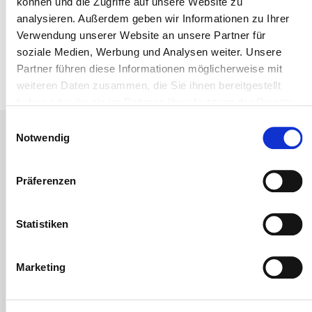
können und die Zugriffe auf unsere Website zu
„Konstruktiver Holzschutz vor chemischem
analysieren. Außerdem geben wir Informationen zu Ihrer
Holzschutz“ gearbeitet.
Verwendung unserer Website an unsere Partner für
soziale Medien, Werbung und Analysen weiter. Unsere
Partner führen diese Informationen möglicherweise mit
weiteren Daten zusammen, die Sie ihnen bereitgestellt
haben oder die sie im Rahmen Ihrer Nutzung der Dienste
gesammelt haben.
Einwilligungsauswahl
Notwendig
Präferenzen
Statistiken
Marketing